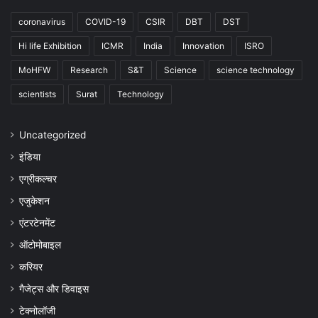
coronavirus
COVID-19
CSIR
DBT
DST
Hi life Exhibition
ICMR
India
Innovation
ISRO
MoHFW
Research
S&T
Science
science technology
scientists
Surat
Technology
Uncategorized
इंडिया
एग्रीकल्चर
एजुकेशन
एंटरटेनमेंट
ऑटोमोबाइल
करियर
गैजेट्स और डिवाइस
टेक्नोलॉजी