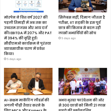
मोरपेन ने वित्त वर्ष 2027 की
सिलेबस नहीं, दिमाग जीतता है
पहली तिमाही में अब तक का
परीक्षा, IIT रुड़की के इस पूर्व
उच्चतम राजस्व और आय दर्ज
छात्र की किताब से बदल रही
की। EBITDA में 207% और PAT
लाखों अभ्यर्थियों की सोच
में 394% की वृद्धि हुई।
5 days ago
सीडीएमओ कार्यक्रम ने पुरंतया
व्यावसायीक चरण में प्रवेश
किया।
5 days ago
AI-सक्षम मार्केटिंग लीडर्स की
अभय भुतडा फाउंडेशन की ओर
अगली पीढ़ी तैयार करने के
से 300 छात्रों को मिली 21 लाख
लिए MICA और Komerz के
रुपये की स्कॉलरशिप