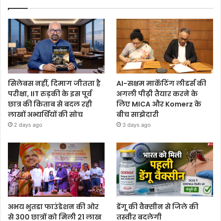
सिलेबस नहीं, दिमाग जीतता है
AI-सक्षम मार्केटिंग लीडर्स की
परीक्षा, IIT रुड़की के इस पूर्व
अगली पीढ़ी तैयार करने के
छात्र की किताब से बदल रही
लिए MICA और Komerz के
लाखों अभ्यर्थियों की सोच
बीच साझेदारी
2 days ago
3 days ago
अभय भुतडा फाउंडेशन की ओर
डेंगू की वैक्सीन से जिले की
से 300 छात्रों को मिली 21 लाख
तस्वीर बदलेगी