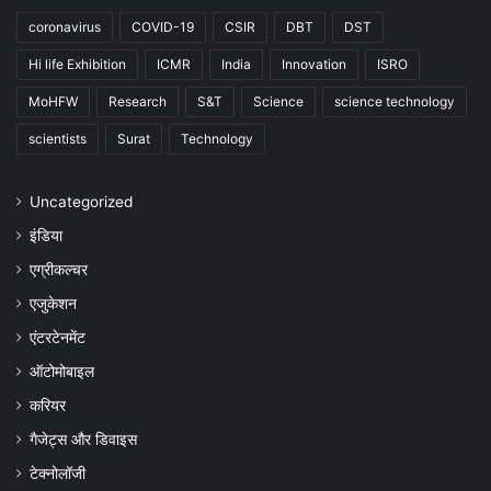
coronavirus
COVID-19
CSIR
DBT
DST
Hi life Exhibition
ICMR
India
Innovation
ISRO
MoHFW
Research
S&T
Science
science technology
scientists
Surat
Technology
Uncategorized
इंडिया
एग्रीकल्चर
एजुकेशन
एंटरटेनमेंट
ऑटोमोबाइल
करियर
गैजेट्स और डिवाइस
टेक्नोलॉजी