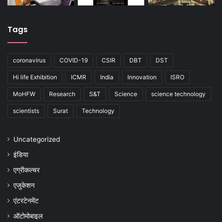
Tags
coronavirus
COVID-19
CSIR
DBT
DST
Hi life Exhibition
ICMR
India
Innovation
ISRO
MoHFW
Research
S&T
Science
science technology
scientists
Surat
Technology
Uncategorized
इंडिया
एग्रीकल्चर
एजुकेशन
एंटरटेनमेंट
ऑटोमोबाइल