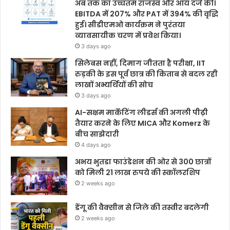
अब तक का उच्चतम राजस्व और आय दर्ज की।
EBITDA में 207% और PAT में 394% की वृद्धि
हुई। सीडीएमओ कार्यक्रम ने पुरंतया
व्यावसायीक चरण में प्रवेश किया।
3 days ago
सिलेबस नहीं, दिमाग जीतता है परीक्षा, IIT
रुड़की के इस पूर्व छात्र की किताब से बदल रही
लाखों अभ्यर्थियों की सोच
3 days ago
AI-सक्षम मार्केटिंग लीडर्स की अगली पीढ़ी
तैयार करने के लिए MICA और Komerz के
बीच साझेदारी
4 days ago
अभय भुतडा फाउंडेशन की ओर से 300 छात्रों
को मिली 21 लाख रुपये की स्कॉलरशिप
2 weeks ago
डेंगू की वैक्सीन से जिले की तस्वीर बदलेगी
2 weeks ago