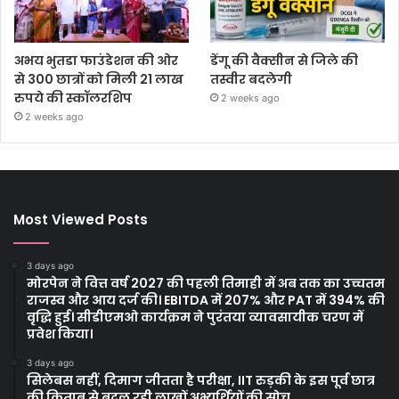
अभय भुतडा फाउंडेशन की ओर
डेंगू की वैक्सीन से जिले की
से 300 छात्रों को मिली 21 लाख
तस्वीर बदलेगी
रुपये की स्कॉलरशिप
2 weeks ago
2 weeks ago
Most Viewed Posts
3 days ago
मोरपेन ने वित्त वर्ष 2027 की पहली तिमाही में अब तक का उच्चतम
राजस्व और आय दर्ज की। EBITDA में 207% और PAT में 394% की
वृद्धि हुई। सीडीएमओ कार्यक्रम ने पुरंतया व्यावसायीक चरण में
प्रवेश किया।
3 days ago
सिलेबस नहीं, दिमाग जीतता है परीक्षा, IIT रुड़की के इस पूर्व छात्र
की किताब से बदल रही लाखों अभ्यर्थियों की सोच