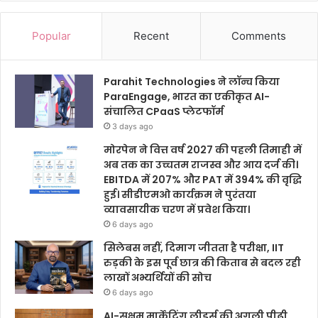
Popular
Recent
Comments
Parahit Technologies ने लॉन्च किया
ParaEngage, भारत का एकीकृत AI-
संचालित CPaaS प्लेटफॉर्म
3 days ago
मोरपेन ने वित्त वर्ष 2027 की पहली तिमाही में
अब तक का उच्चतम राजस्व और आय दर्ज की।
EBITDA में 207% और PAT में 394% की वृद्धि
हुई। सीडीएमओ कार्यक्रम ने पुरंतया
व्यावसायीक चरण में प्रवेश किया।
6 days ago
सिलेबस नहीं, दिमाग जीतता है परीक्षा, IIT
रुड़की के इस पूर्व छात्र की किताब से बदल रही
लाखों अभ्यर्थियों की सोच
6 days ago
AI-सक्षम मार्केटिंग लीडर्स की अगली पीढ़ी