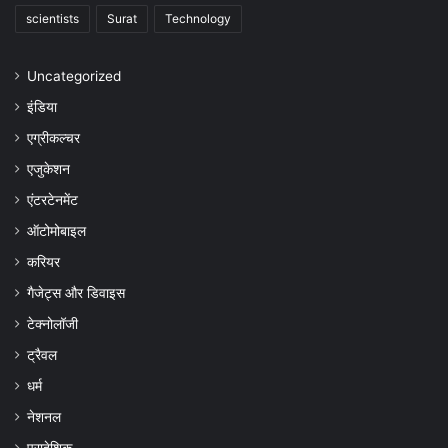
scientists
Surat
Technology
Uncategorized
इंडिया
एग्रीकल्चर
एजुकेशन
एंटरटेनमेंट
ऑटोमोबाइल
करियर
गैजेट्स और डिवाइस
टेक्नोलॉजी
ट्रैवल
धर्म
नेशनल
प्रादेशिक