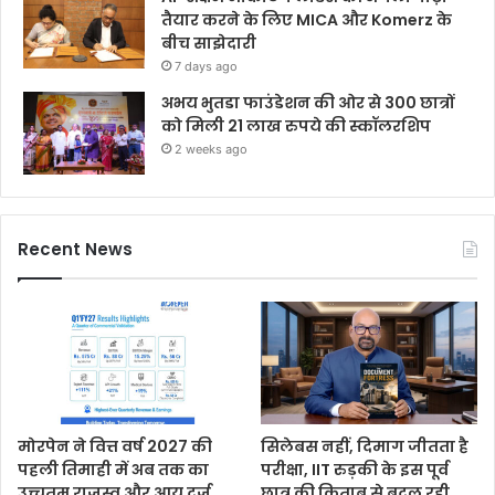
तैयार करने के लिए MICA और Komerz के
बीच साझेदारी
7 days ago
अभय भुतडा फाउंडेशन की ओर से 300 छात्रों
को मिली 21 लाख रुपये की स्कॉलरशिप
2 weeks ago
Recent News
मोरपेन ने वित्त वर्ष 2027 की
सिलेबस नहीं, दिमाग जीतता है
पहली तिमाही में अब तक का
परीक्षा, IIT रुड़की के इस पूर्व
उच्चतम राजस्व और आय दर्ज
छात्र की किताब से बदल रही