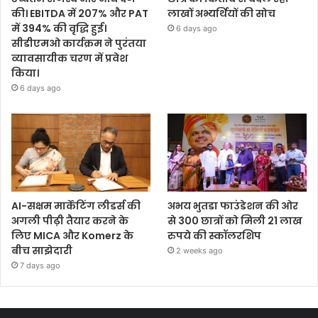
की। EBITDA में 207% और PAT
लाखों अभ्यर्थियों की सोच
में 394% की वृद्धि हुई।
6 days ago
सीडीएमओ कार्यक्रम ने पुरंतया
व्यावसायीक चरण में प्रवेश
किया।
6 days ago
AI-सक्षम मार्केटिंग लीडर्स की
अभय भुतडा फाउंडेशन की ओर
अगली पीढ़ी तैयार करने के
से 300 छात्रों को मिली 21 लाख
लिए MICA और Komerz के
रुपये की स्कॉलरशिप
बीच साझेदारी
2 weeks ago
7 days ago