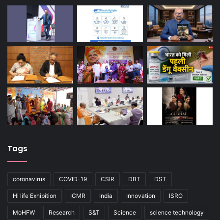
Tags
coronavirus
COVID-19
CSIR
DBT
DST
Hi life Exhibition
ICMR
India
Innovation
ISRO
MoHFW
Research
S&T
Science
science technology