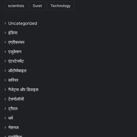
scientists
Surat
Technology
Uncategorized
इंडिया
एग्रीकल्चर
एजुकेशन
एंटरटेनमेंट
ऑटोमोबाइल
करियर
गैजेट्स और डिवाइस
टेक्नोलॉजी
ट्रैवल
धर्म
नेशनल
प्रादेशिक