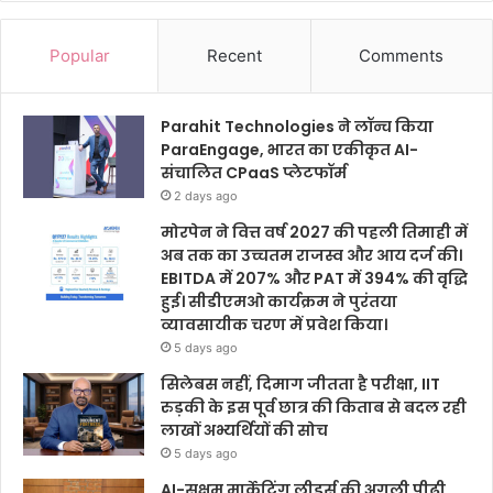
Popular
Recent
Comments
Parahit Technologies ने लॉन्च किया
ParaEngage, भारत का एकीकृत AI-
संचालित CPaaS प्लेटफॉर्म
2 days ago
मोरपेन ने वित्त वर्ष 2027 की पहली तिमाही में
अब तक का उच्चतम राजस्व और आय दर्ज की।
EBITDA में 207% और PAT में 394% की वृद्धि
हुई। सीडीएमओ कार्यक्रम ने पुरंतया
व्यावसायीक चरण में प्रवेश किया।
5 days ago
सिलेबस नहीं, दिमाग जीतता है परीक्षा, IIT
रुड़की के इस पूर्व छात्र की किताब से बदल रही
लाखों अभ्यर्थियों की सोच
5 days ago
AI-सक्षम मार्केटिंग लीडर्स की अगली पीढ़ी