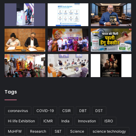
Tags
coronavirus
COVID-19
CSIR
DBT
DST
Hi life Exhibition
ICMR
India
Innovation
ISRO
MoHFW
Research
S&T
Science
science technology