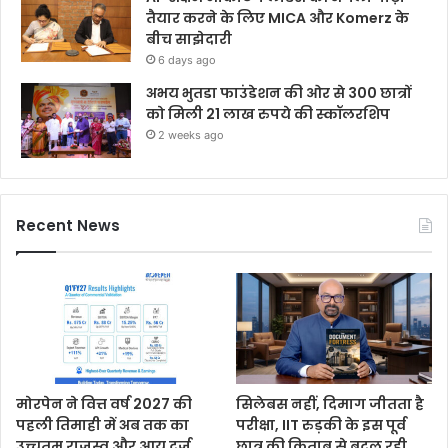
तैयार करने के लिए MICA और Komerz के
बीच साझेदारी
6 days ago
अभय भुतडा फाउंडेशन की ओर से 300 छात्रों
को मिली 21 लाख रुपये की स्कॉलरशिप
2 weeks ago
Recent News
मोरपेन ने वित्त वर्ष 2027 की
सिलेबस नहीं, दिमाग जीतता है
पहली तिमाही में अब तक का
परीक्षा, IIT रुड़की के इस पूर्व
उच्चतम राजस्व और आय दर्ज
छात्र की किताब से बदल रही