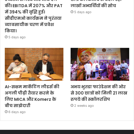
की। EBITDA में 207% और PAT
लाखों अभ्यर्थियों की सोच
में 394% की वृद्धि हुई।
5 days ago
सीडीएमओ कार्यक्रम ने पुरंतया
व्यावसायीक चरण में प्रवेश
किया।
5 days ago
AI-सक्षम मार्केटिंग लीडर्स की
अभय भुतडा फाउंडेशन की ओर
अगली पीढ़ी तैयार करने के
से 300 छात्रों को मिली 21 लाख
लिए MICA और Komerz के
रुपये की स्कॉलरशिप
बीच साझेदारी
2 weeks ago
6 days ago