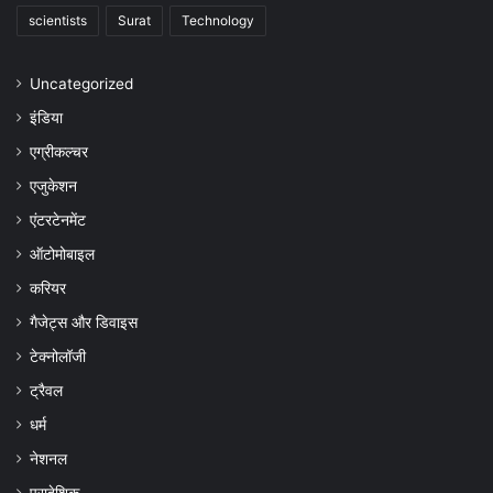
scientists
Surat
Technology
Uncategorized
इंडिया
एग्रीकल्चर
एजुकेशन
एंटरटेनमेंट
ऑटोमोबाइल
करियर
गैजेट्स और डिवाइस
टेक्नोलॉजी
ट्रैवल
धर्म
नेशनल
प्रादेशिक