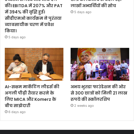
की। EBITDA में 207% और PAT
लाखों अभ्यर्थियों की सोच
में 394% की वृद्धि हुई।
5 days ago
सीडीएमओ कार्यक्रम ने पुरंतया
व्यावसायीक चरण में प्रवेश
किया।
5 days ago
AI-सक्षम मार्केटिंग लीडर्स की
अभय भुतडा फाउंडेशन की ओर
अगली पीढ़ी तैयार करने के
से 300 छात्रों को मिली 21 लाख
लिए MICA और Komerz के
रुपये की स्कॉलरशिप
बीच साझेदारी
2 weeks ago
6 days ago