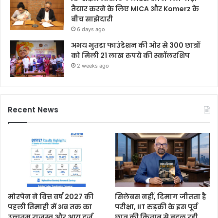
तैयार करने के लिए MICA और Komerz के
बीच साझेदारी
6 days ago
अभय भुतडा फाउंडेशन की ओर से 300 छात्रों
को मिली 21 लाख रुपये की स्कॉलरशिप
2 weeks ago
Recent News
मोरपेन ने वित्त वर्ष 2027 की
सिलेबस नहीं, दिमाग जीतता है
पहली तिमाही में अब तक का
परीक्षा, IIT रुड़की के इस पूर्व
उच्चतम राजस्व और आय दर्ज
छात्र की किताब से बदल रही