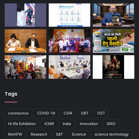
Tags
coronavirus
COVID-19
CSIR
DBT
DST
Hi life Exhibition
ICMR
India
Innovation
ISRO
MoHFW
Research
S&T
Science
science technology