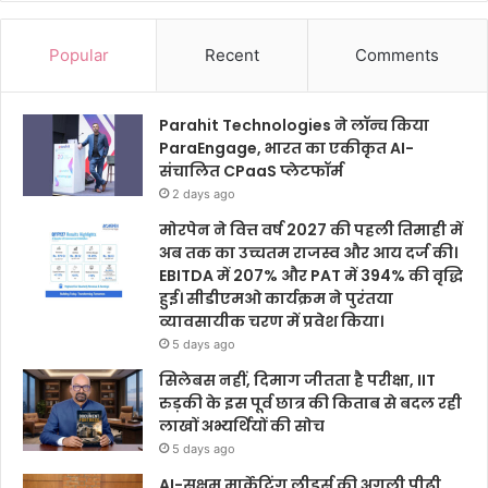
Popular
Recent
Comments
Parahit Technologies ने लॉन्च किया
ParaEngage, भारत का एकीकृत AI-
संचालित CPaaS प्लेटफॉर्म
2 days ago
मोरपेन ने वित्त वर्ष 2027 की पहली तिमाही में
अब तक का उच्चतम राजस्व और आय दर्ज की।
EBITDA में 207% और PAT में 394% की वृद्धि
हुई। सीडीएमओ कार्यक्रम ने पुरंतया
व्यावसायीक चरण में प्रवेश किया।
5 days ago
सिलेबस नहीं, दिमाग जीतता है परीक्षा, IIT
रुड़की के इस पूर्व छात्र की किताब से बदल रही
लाखों अभ्यर्थियों की सोच
5 days ago
AI-सक्षम मार्केटिंग लीडर्स की अगली पीढ़ी