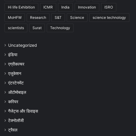
Hi life Exhibition
ICMR
India
Innovation
ISRO
MoHFW
Research
S&T
Science
science technology
scientists
Surat
Technology
Uncategorized
इंडिया
एग्रीकल्चर
एजुकेशन
एंटरटेनमेंट
ऑटोमोबाइल
करियर
गैजेट्स और डिवाइस
टेक्नोलॉजी
ट्रैवल