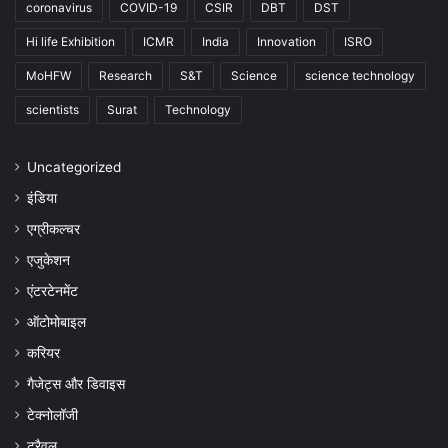
coronavirus
COVID-19
CSIR
DBT
DST
Hi life Exhibition
ICMR
India
Innovation
ISRO
MoHFW
Research
S&T
Science
science technology
scientists
Surat
Technology
Uncategorized
इंडिया
एग्रीकल्चर
एजुकेशन
एंटरटेनमेंट
ऑटोमोबाइल
करियर
गैजेट्स और डिवाइस
टेक्नोलॉजी
ट्रैवल