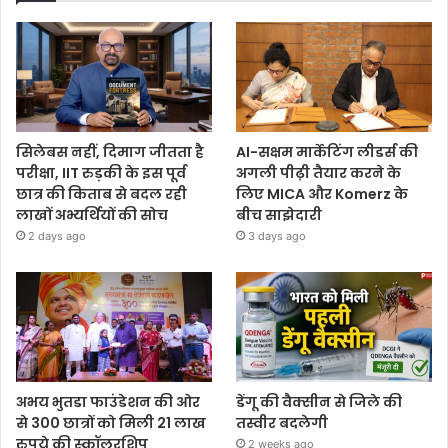
सिलेबस नहीं, दिमाग जीतता है
AI-सक्षम मार्केटिंग लीडर्स की
परीक्षा, IIT रुड़की के इस पूर्व
अगली पीढ़ी तैयार करने के
छात्र की किताब से बदल रही
लिए MICA और Komerz के
लाखों अभ्यर्थियों की सोच
बीच साझेदारी
2 days ago
3 days ago
अभय भुतडा फाउंडेशन की ओर
डेंगू की वैक्सीन से जिले की
से 300 छात्रों को मिली 21 लाख
तस्वीर बदलेगी
रुपये की स्कॉलरशिप
2 weeks ago