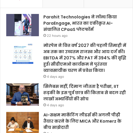
Parahit Technologies ने लॉन्च किया
ParaEngage, भारत का एकीकृत AI-
संचालित CPaaS प्लेटफॉर्म
22 hours ago
मोरपेन ने वित्त वर्ष 2027 की पहली तिमाही में
अब तक का उच्चतम राजस्व और आय दर्ज की।
EBITDA में 207% और PAT में 394% की वृद्धि
हुई। सीडीएमओ कार्यक्रम ने पुरंतया
व्यावसायीक चरण में प्रवेश किया।
4 days ago
सिलेबस नहीं, दिमाग जीतता है परीक्षा, IIT
रुड़की के इस पूर्व छात्र की किताब से बदल रही
लाखों अभ्यर्थियों की सोच
4 days ago
AI-सक्षम मार्केटिंग लीडर्स की अगली पीढ़ी
तैयार करने के लिए MICA और Komerz के
बीच साझेदारी