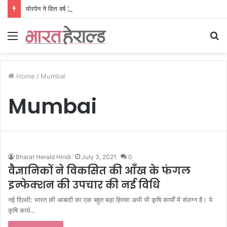
मोरपेन ने वित्त वर्ष 2027 की पहली तिमाही में अब तक का उच्चतम राजस्व और आय दर्ज की। EBITDA में 207% और PAT में 394% की वृद्धि हुई। सीडीएमओ कार्यक्रम ने पुरंतया व्यावसायीक चरण में प्रवेश किया।
Menu
S
fo
Home
/
Mumbai
Mumbai
Bharat Herald Hindi
July 3, 2021
0
वैज्ञानिकों ने विकसित की आँख के फंगल
इन्फेक्शन की उपचार की नई विधि
नई दिल्ली: भारत की आबादी का एक बहुत बड़ा हिस्सा अभी भी कृषि कार्यों में संलग्न है। ये
कृषि कार्य…