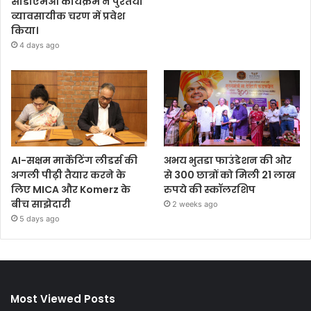
सीडीएमओ कार्यक्रम ने पुरंतया
व्यावसायीक चरण में प्रवेश
किया।
4 days ago
AI-सक्षम मार्केटिंग लीडर्स की
अभय भुतडा फाउंडेशन की ओर
अगली पीढ़ी तैयार करने के
से 300 छात्रों को मिली 21 लाख
लिए MICA और Komerz के
रुपये की स्कॉलरशिप
बीच साझेदारी
2 weeks ago
5 days ago
Most Viewed Posts