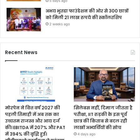
5 days ago
अभय भुतडा फाउंडेशन की ओर से 300 छात्रों
को मिली 21 लाख रुपये की स्कॉलरशिप
2 weeks ago
Recent News
मोरपेन ने वित्त वर्ष 2027 की
सिलेबस नहीं, दिमाग जीतता है
पहली तिमाही में अब तक का
परीक्षा, IIT रुड़की के इस पूर्व
उच्चतम राजस्व और आय दर्ज
छात्र की किताब से बदल रही
की। EBITDA में 207% और PAT
लाखों अभ्यर्थियों की सोच
में 394% की वृद्धि हुई।
4 days ago