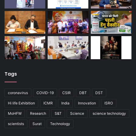
Tags
coronavirus
COVID-19
CSIR
DBT
DST
Hi life Exhibition
ICMR
India
Innovation
ISRO
MoHFW
Research
S&T
Science
science technology
scientists
Surat
Technology