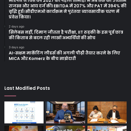
मोरपेन ने वित्त वर्ष 2027 की पहली तिमाही में अब तक का उच्चतम
राजस्व और आय दर्ज की। EBITDA में 207% और PAT में 394% की
वृद्धि हुई। सीडीएमओ कार्यक्रम ने पुरंतया व्यावसायीक चरण में
प्रवेश किया।
2 days ago
सिलेबस नहीं, दिमाग जीतता है परीक्षा, IIT रुड़की के इस पूर्व छात्र
की किताब से बदल रही लाखों अभ्यर्थियों की सोच
3 days ago
AI-सक्षम मार्केटिंग लीडर्स की अगली पीढ़ी तैयार करने के लिए
MICA और Komerz के बीच साझेदारी
Last Modified Posts