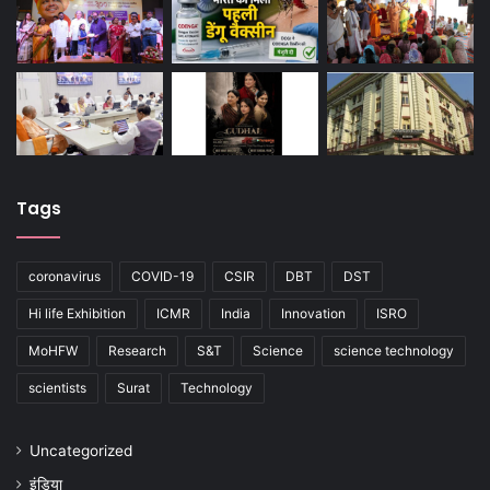
Tags
coronavirus
COVID-19
CSIR
DBT
DST
Hi life Exhibition
ICMR
India
Innovation
ISRO
MoHFW
Research
S&T
Science
science technology
scientists
Surat
Technology
Uncategorized
इंडिया