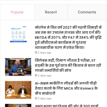
Popular
Recent
Comments
मोरपेन ने वित्त वर्ष 2027 की पहली तिमाही में
अब तक का उच्चतम राजस्व और आय दर्ज की।
EBITDA में 207% और PAT में 394% की वृद्धि
हुई। सीडीएमओ कार्यक्रम ने पुरंतया
व्यावसायीक चरण में प्रवेश किया।
2 days ago
सिलेबस नहीं, दिमाग जीतता है परीक्षा, IIT
रुड़की के इस पूर्व छात्र की किताब से बदल रही
लाखों अभ्यर्थियों की सोच
2 days ago
AI-सक्षम मार्केटिंग लीडर्स की अगली पीढ़ी
तैयार करने के लिए MICA और Komerz के
बीच साझेदारी
3 days ago
अभय भुतडा फाउंडेशन की ओर से 300 छात्रों