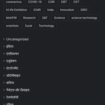
coronavirus
COVID-19
CSIR
DBT
DST
Hi life Exhibition
ICMR
India
Innovation
ISRO
MoHFW
Research
S&T
Science
science technology
scientists
Surat
Technology
Uncategorized
इंडिया
एग्रीकल्चर
एजुकेशन
एंटरटेनमेंट
ऑटोमोबाइल
करियर
गैजेट्स और डिवाइस
टेक्नोलॉजी
ट्रैवल