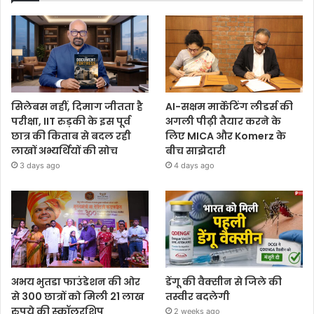
सिलेबस नहीं, दिमाग जीतता है
AI-सक्षम मार्केटिंग लीडर्स की
परीक्षा, IIT रुड़की के इस पूर्व
अगली पीढ़ी तैयार करने के
छात्र की किताब से बदल रही
लिए MICA और Komerz के
लाखों अभ्यर्थियों की सोच
बीच साझेदारी
3 days ago
4 days ago
अभय भुतडा फाउंडेशन की ओर
डेंगू की वैक्सीन से जिले की
से 300 छात्रों को मिली 21 लाख
तस्वीर बदलेगी
रुपये की स्कॉलरशिप
2 weeks ago