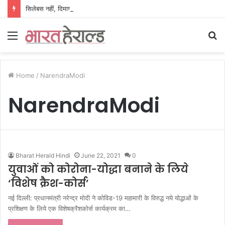
सिलेबस नहीं, दिमाग जीतता है परीक्षा, IIT रुड़की के इस पूर्व छात्र की किताब से बदल रही लाखों अभ्यर्थियों की सोच
Menu
S
fo
Home
/
NarendraModi
NarendraModi
Bharat Herald Hindi
June 22, 2021
0
युवाओं को कोरोना-योद्धा बनाने के लिये
‘विशेष क्रैश-कोर्स’
नई दिल्ली: प्रधानमंत्री नरेन्द्र मोदी ने कोविड-19 महामारी के विरुद्ध नये योद्धाओं के
प्रशिक्षण के लिये एक विशेषक्रैशकोर्स कार्यक्रम का…