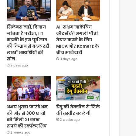
सिलेबस नहीं, दिमाग
AI-सक्षम मार्केटिंग
जीतता है परीक्षा, IIT
लीडर्स की अगली पीढ़ी
रुड़की के इस पूर्व छात्र
तैयार करने के लिए
की किताब से बदल रही
MICA और Komerz के
लाखों अभ्यर्थियों की
बीच साझेदारी
सोच
3 days ago
2 days ago
अभय भुतडा फाउंडेशन
डेंगू की वैक्सीन से जिले
की ओर से 300 छात्रों
की तस्वीर बदलेगी
को मिली 21 लाख
2 weeks ago
रुपये की स्कॉलरशिप
2 weeks ago