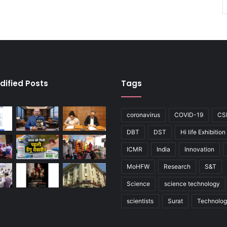
dified Posts
Tags
coronavirus
COVID-19
CS
DBT
DST
Hi life Exhibition
ICMR
India
Innovation
MoHFW
Research
S&T
Science
science technology
scientists
Surat
Technolo