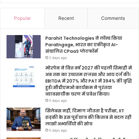
Popular
Recent
Comments
Parahit Technologies ने लॉन्च किया
ParaEngage, भारत का एकीकृत AI-
संचालित CPaaS प्लेटफॉर्म
2 days ago
मोरपेन ने वित्त वर्ष 2027 की पहली तिमाही में
अब तक का उच्चतम राजस्व और आय दर्ज की।
EBITDA में 207% और PAT में 394% की वृद्धि
हुई। सीडीएमओ कार्यक्रम ने पुरंतया
व्यावसायीक चरण में प्रवेश किया।
5 days ago
सिलेबस नहीं, दिमाग जीतता है परीक्षा, IIT
रुड़की के इस पूर्व छात्र की किताब से बदल रही
लाखों अभ्यर्थियों की सोच
5 days ago