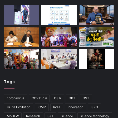
Tags
coronavirus
COVID-19
CSIR
DBT
DST
Hi life Exhibition
ICMR
India
Innovation
ISRO
MoHFW
Research
S&T
Science
science technology