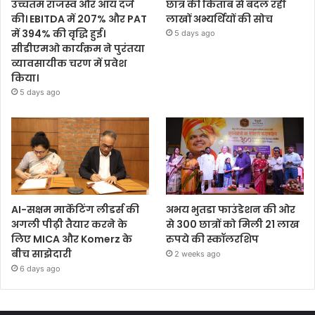
उच्चतम राजस्व और आय दर्ज
छात्र की किताब से बदल रही
की। EBITDA में 207% और PAT
लाखों अभ्यर्थियों की सोच
में 394% की वृद्धि हुई।
5 days ago
सीडीएमओ कार्यक्रम ने पुरंतया
व्यावसायीक चरण में प्रवेश
किया।
5 days ago
AI-सक्षम मार्केटिंग लीडर्स की
अभय भुतडा फाउंडेशन की ओर
अगली पीढ़ी तैयार करने के
से 300 छात्रों को मिली 21 लाख
लिए MICA और Komerz के
रुपये की स्कॉलरशिप
बीच साझेदारी
2 weeks ago
6 days ago