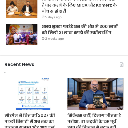
तैयार करने के लिए MICA और Komerz के
बीच साझेदारी
5 days ago
अभय भुतडा फाउंडेशन की ओर से 300 छात्रों
को मिली 21 लाख रुपये की स्कॉलरशिप
2 weeks ago
Recent News
मोरपेन ने वित्त वर्ष 2027 की
सिलेबस नहीं, दिमाग जीतता है
पहली तिमाही में अब तक का
परीक्षा, IIT रुड़की के इस पूर्व
उच्चतम राजस्व और आय दर्ज
छात्र की किताब से बदल रही