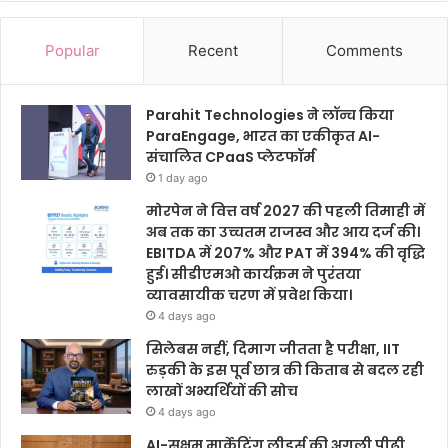
Popular
Recent
Comments
Parahit Technologies ने लॉन्च किया
ParaEngage, भारत का एकीकृत AI-
संचालित CPaaS प्लेटफॉर्म
1 day ago
मोरपेन ने वित्त वर्ष 2027 की पहली तिमाही में
अब तक का उच्चतम राजस्व और आय दर्ज की।
EBITDA में 207% और PAT में 394% की वृद्धि
हुई। सीडीएमओ कार्यक्रम ने पुरंतया
व्यावसायीक चरण में प्रवेश किया।
4 days ago
सिलेबस नहीं, दिमाग जीतता है परीक्षा, IIT
रुड़की के इस पूर्व छात्र की किताब से बदल रही
लाखों अभ्यर्थियों की सोच
4 days ago
AI-सक्षम मार्केटिंग लीडर्स की अगली पीढ़ी