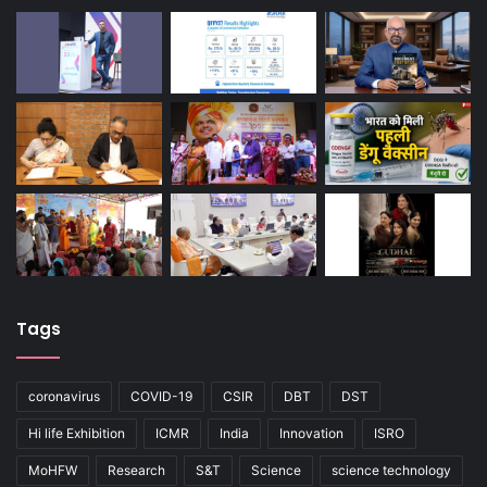
Tags
coronavirus
COVID-19
CSIR
DBT
DST
Hi life Exhibition
ICMR
India
Innovation
ISRO
MoHFW
Research
S&T
Science
science technology