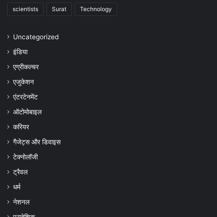
scientists
Surat
Technology
Uncategorized
इंडिया
एग्रीकल्चर
एजुकेशन
एंटरटेनमेंट
ऑटोमोबाइल
करियर
गैजेट्स और डिवाइस
टेक्नोलॉजी
ट्रैवल
धर्म
नेशनल
प्रादेशिक