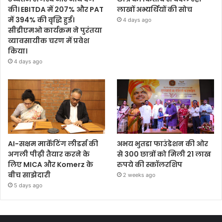
की। EBITDA में 207% और PAT
लाखों अभ्यर्थियों की सोच
में 394% की वृद्धि हुई।
4 days ago
सीडीएमओ कार्यक्रम ने पुरंतया
व्यावसायीक चरण में प्रवेश
किया।
4 days ago
AI-सक्षम मार्केटिंग लीडर्स की
अभय भुतडा फाउंडेशन की ओर
अगली पीढ़ी तैयार करने के
से 300 छात्रों को मिली 21 लाख
लिए MICA और Komerz के
रुपये की स्कॉलरशिप
बीच साझेदारी
2 weeks ago
5 days ago