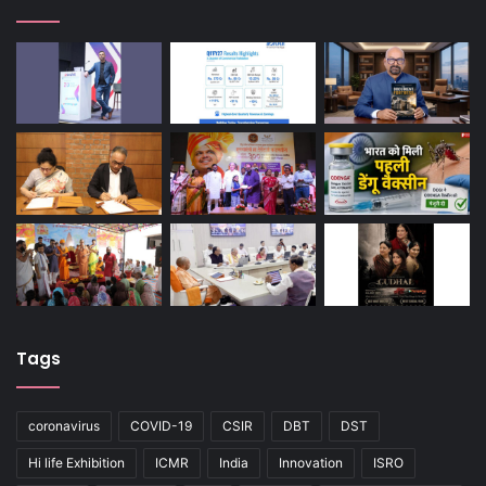
Tags
coronavirus
COVID-19
CSIR
DBT
DST
Hi life Exhibition
ICMR
India
Innovation
ISRO