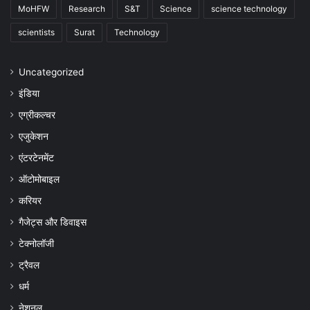
MoHFW
Research
S&T
Science
science technology
scientists
Surat
Technology
Uncategorized
इंडिया
एग्रीकल्चर
एजुकेशन
एंटरटेनमेंट
ऑटोमोबाइल
करियर
गैजेट्स और डिवाइस
टेक्नोलॉजी
ट्रैवल
धर्म
नेशनल