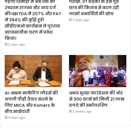
पहली तिमाही में अब तक का
परीक्षा, IIT रुड़की के इस पूर्व
उच्चतम राजस्व और आय दर्ज
छात्र की किताब से बदल रही
की। EBITDA में 207% और PAT
लाखों अभ्यर्थियों की सोच
में 394% की वृद्धि हुई।
5 days ago
सीडीएमओ कार्यक्रम ने पुरंतया
व्यावसायीक चरण में प्रवेश
किया।
5 days ago
AI-सक्षम मार्केटिंग लीडर्स की
अभय भुतडा फाउंडेशन की ओर
अगली पीढ़ी तैयार करने के
से 300 छात्रों को मिली 21 लाख
लिए MICA और Komerz के
रुपये की स्कॉलरशिप
बीच साझेदारी
2 weeks ago
6 days ago