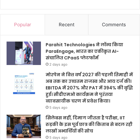
Popular
Recent
Comments
Parahit Technologies ने लॉन्च किया
ParaEngage, भारत का एकीकृत AI-
संचालित CPaaS प्लेटफॉर्म
2 days ago
मोरपेन ने वित्त वर्ष 2027 की पहली तिमाही में
अब तक का उच्चतम राजस्व और आय दर्ज की।
EBITDA में 207% और PAT में 394% की वृद्धि
हुई। सीडीएमओ कार्यक्रम ने पुरंतया
व्यावसायीक चरण में प्रवेश किया।
5 days ago
सिलेबस नहीं, दिमाग जीतता है परीक्षा, IIT
रुड़की के इस पूर्व छात्र की किताब से बदल रही
लाखों अभ्यर्थियों की सोच
5 days ago