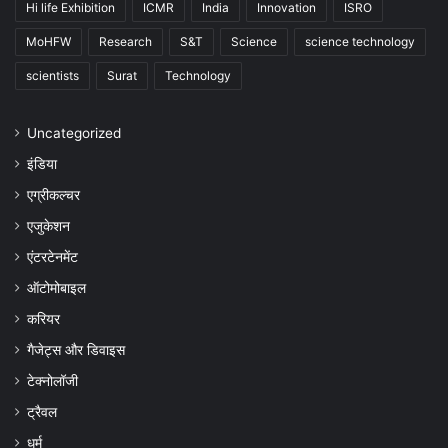
Hi life Exhibition
ICMR
India
Innovation
ISRO
MoHFW
Research
S&T
Science
science technology
scientists
Surat
Technology
Uncategorized
इंडिया
एग्रीकल्चर
एजुकेशन
एंटरटेनमेंट
ऑटोमोबाइल
करियर
गैजेट्स और डिवाइस
टेक्नोलॉजी
ट्रैवल
धर्म