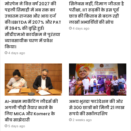
मोरपेन ने वित्त वर्ष 2027 की
सिलेबस नहीं, दिमाग जीतता है
पहली तिमाही में अब तक का
परीक्षा, IIT रुड़की के इस पूर्व
उच्चतम राजस्व और आय दर्ज
छात्र की किताब से बदल रही
की। EBITDA में 207% और PAT
लाखों अभ्यर्थियों की सोच
में 394% की वृद्धि हुई।
4 days ago
सीडीएमओ कार्यक्रम ने पुरंतया
व्यावसायीक चरण में प्रवेश
किया।
4 days ago
AI-सक्षम मार्केटिंग लीडर्स की
अभय भुतडा फाउंडेशन की ओर
अगली पीढ़ी तैयार करने के
से 300 छात्रों को मिली 21 लाख
लिए MICA और Komerz के
रुपये की स्कॉलरशिप
बीच साझेदारी
2 weeks ago
5 days ago