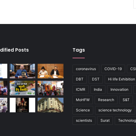
dified Posts
Tags
coronavirus
COVID-19
CS
DBT
DST
Hi life Exhibition
ICMR
India
Innovation
MoHFW
Research
S&T
Science
science technology
scientists
Surat
Technolo