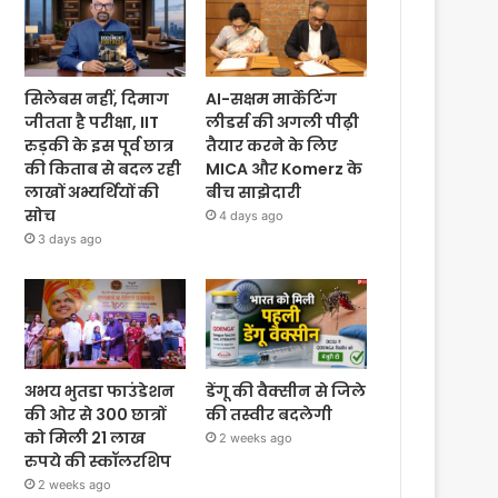
सिलेबस नहीं, दिमाग
AI-सक्षम मार्केटिंग
जीतता है परीक्षा, IIT
लीडर्स की अगली पीढ़ी
रुड़की के इस पूर्व छात्र
तैयार करने के लिए
की किताब से बदल रही
MICA और Komerz के
लाखों अभ्यर्थियों की
बीच साझेदारी
सोच
4 days ago
3 days ago
अभय भुतडा फाउंडेशन
डेंगू की वैक्सीन से जिले
की ओर से 300 छात्रों
की तस्वीर बदलेगी
को मिली 21 लाख
2 weeks ago
रुपये की स्कॉलरशिप
2 weeks ago