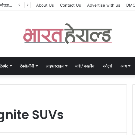
सिलेबस नहीं, दिमाग जीतता है परीक्षा, IIT रुड़की के इस पूर्व छात्र की किताब से बदल रही लाखों अभ्यर्थियों की सोच
About Us
Contact Us
Advertise with us
DM
टेनमेंट
टेक्नोलॉजी
लाइफस्टाइल
मनी / फाइनेंस
स्पोर्ट्स
अन्य
nite SUVs