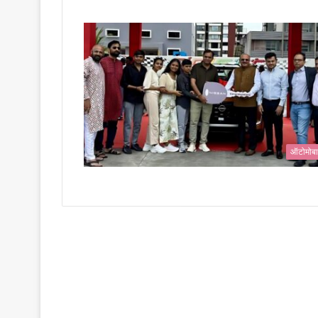
ऑटोमोब