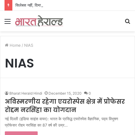
सिलेबस नहीं, दिमाग जीतता है परीक्षा, IIT रुड़की के इस पूर्व छात्र की किताब से बदल रही लाखों अभ्यर्थियों की सोच
Menu
S
fo
Home
/
NIAS
NIAS
Bharat Herald Hindi
December 15, 2020
0
अविस्मरणीय रहेगा एयरोस्पेस क्षेत्र में प्रोफेसर
रोद्दम नरसिंहा का योगदान
नई दिल्ली (इंडिया साइंस वायर): भारत के प्रसिद्ध एयरोस्पेस वैज्ञानिक, पद्म विभूषण
प्रोफेसर रोद्दम नरसिंहा का 87 वर्ष की उम्र…