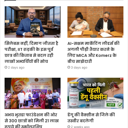
सिलेबस नहीं, दिमाग जीतता है
AI-सक्षम मार्केटिंग लीडर्स की
परीक्षा, IIT रुड़की के इस पूर्व
अगली पीढ़ी तैयार करने के
छात्र की किताब से बदल रही
लिए MICA और Komerz के
लाखों अभ्यर्थियों की सोच
बीच साझेदारी
2 days ago
3 days ago
अभय भुतडा फाउंडेशन की ओर
डेंगू की वैक्सीन से जिले की
से 300 छात्रों को मिली 21 लाख
तस्वीर बदलेगी
रुपये की स्कॉलरशिप
2 weeks ago