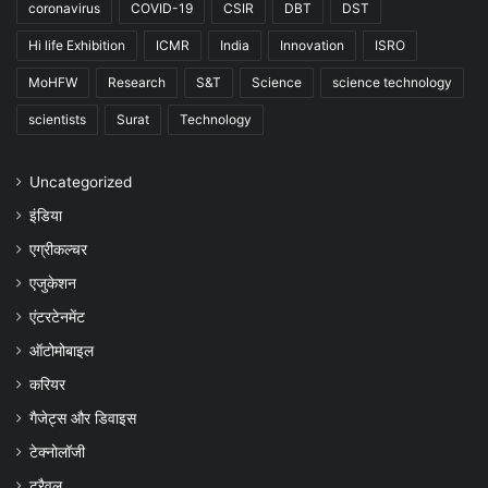
coronavirus
COVID-19
CSIR
DBT
DST
Hi life Exhibition
ICMR
India
Innovation
ISRO
MoHFW
Research
S&T
Science
science technology
scientists
Surat
Technology
Uncategorized
इंडिया
एग्रीकल्चर
एजुकेशन
एंटरटेनमेंट
ऑटोमोबाइल
करियर
गैजेट्स और डिवाइस
टेक्नोलॉजी
ट्रैवल