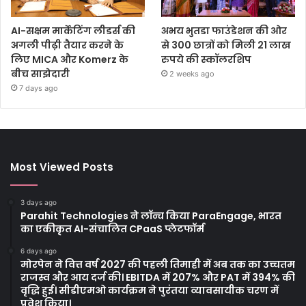
AI-सक्षम मार्केटिंग लीडर्स की
अभय भुतडा फाउंडेशन की ओर
अगली पीढ़ी तैयार करने के
से 300 छात्रों को मिली 21 लाख
लिए MICA और Komerz के
रुपये की स्कॉलरशिप
बीच साझेदारी
2 weeks ago
7 days ago
Most Viewed Posts
3 days ago
Parahit Technologies ने लॉन्च किया ParaEngage, भारत
का एकीकृत AI-संचालित CPaaS प्लेटफॉर्म
6 days ago
मोरपेन ने वित्त वर्ष 2027 की पहली तिमाही में अब तक का उच्चतम
राजस्व और आय दर्ज की। EBITDA में 207% और PAT में 394% की
वृद्धि हुई। सीडीएमओ कार्यक्रम ने पुरंतया व्यावसायीक चरण में
प्रवेश किया।