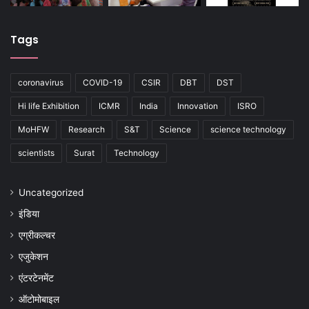
Tags
coronavirus
COVID-19
CSIR
DBT
DST
Hi life Exhibition
ICMR
India
Innovation
ISRO
MoHFW
Research
S&T
Science
science technology
scientists
Surat
Technology
Uncategorized
इंडिया
एग्रीकल्चर
एजुकेशन
एंटरटेनमेंट
ऑटोमोबाइल