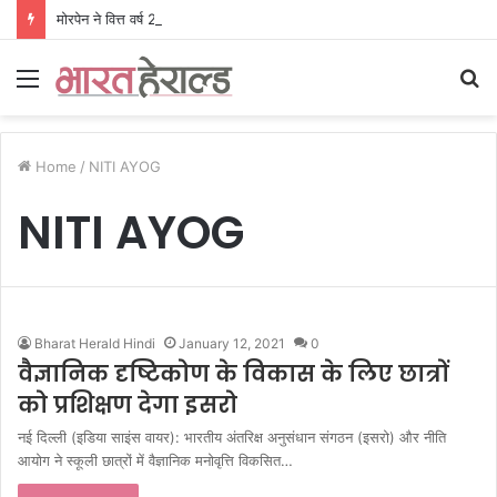
मोरपेन ने वित्त वर्ष 2027 की पहली तिमाही में अब तक का उच्चतम राजस्व और आय दर्ज की। EBITDA में 207% और PAT में 394% की वृद्धि हुई। सीडीएमओ कार्यक्रम ने पुरंतया व्यावसायीक चरण में प्रवेश किया।
Menu
S
fo
Home
/
NITI AYOG
NITI AYOG
Bharat Herald Hindi
January 12, 2021
0
वैज्ञानिक दृष्टिकोण के विकास के लिए छात्रों
को प्रशिक्षण देगा इसरो
नई दिल्ली (इडिया साइंस वायर): भारतीय अंतरिक्ष अनुसंधान संगठन (इसरो) और नीति
आयोग ने स्कूली छात्रों में वैज्ञानिक मनोवृत्ति विकसित…