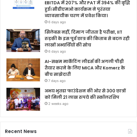
EBITDA में 207% और PAT में 394% की वृद्धि
हुई। सीडीएमओ कार्यक्रम ने पुरंतया
व्यावसायीक चरण में प्रवेश किया।
6 days ago
सिलेबस नहीं, दिमाग जीतता है परीक्षा, IIT
रुड़की के इस पूर्व छात्र की किताब से बदल रही
लाखों अभ्यर्थियों की सोच
6 days ago
AI-सक्षम मार्केटिंग लीडर्स की अगली पीढ़ी
तैयार करने के लिए MICA और Komerz के
बीच साझेदारी
7 days ago
अभय भुतडा फाउंडेशन की ओर से 300 छात्रों
को मिली 21 लाख रुपये की स्कॉलरशिप
2 weeks ago
Recent News