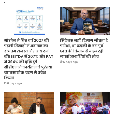
मोरपेन ने वित्त वर्ष 2027 की
सिलेबस नहीं, दिमाग जीतता है
पहली तिमाही में अब तक का
परीक्षा, IIT रुड़की के इस पूर्व
उच्चतम राजस्व और आय दर्ज
छात्र की किताब से बदल रही
की। EBITDA में 207% और PAT
लाखों अभ्यर्थियों की सोच
में 394% की वृद्धि हुई।
6 days ago
सीडीएमओ कार्यक्रम ने पुरंतया
व्यावसायीक चरण में प्रवेश
किया।
6 days ago