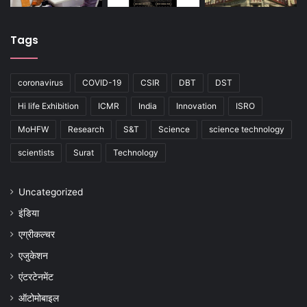
Tags
coronavirus
COVID-19
CSIR
DBT
DST
Hi life Exhibition
ICMR
India
Innovation
ISRO
MoHFW
Research
S&T
Science
science technology
scientists
Surat
Technology
Uncategorized
इंडिया
एग्रीकल्चर
एजुकेशन
एंटरटेनमेंट
ऑटोमोबाइल