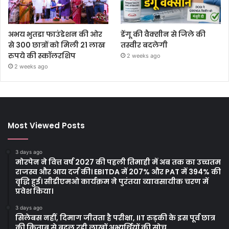
अभय भुतडा फाउंडेशन की ओर
डेंगू की वैक्सीन से जिले की
से 300 छात्रों को मिली 21 लाख
तस्वीर बदलेगी
रुपये की स्कॉलरशिप
2 weeks ago
2 weeks ago
Most Viewed Posts
3 days ago
मोरपेन ने वित्त वर्ष 2027 की पहली तिमाही में अब तक का उच्चतम
राजस्व और आय दर्ज की। EBITDA में 207% और PAT में 394% की
वृद्धि हुई। सीडीएमओ कार्यक्रम ने पुरंतया व्यावसायीक चरण में
प्रवेश किया।
3 days ago
सिलेबस नहीं, दिमाग जीतता है परीक्षा, IIT रुड़की के इस पूर्व छात्र
की किताब से बदल रही लाखों अभ्यर्थियों की सोच