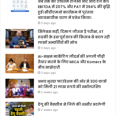
अब तक का उच्चतम राजस्व और आय दर्ज की।
EBITDA में 207% और PAT में 394% की वृद्धि
हुई। सीडीएमओ कार्यक्रम ने पुरंतया
व्यावसायीक चरण में प्रवेश किया।
3 days ago
सिलेबस नहीं, दिमाग जीतता है परीक्षा, IIT
रुड़की के इस पूर्व छात्र की किताब से बदल रही
लाखों अभ्यर्थियों की सोच
3 days ago
AI-सक्षम मार्केटिंग लीडर्स की अगली पीढ़ी
तैयार करने के लिए MICA और Komerz के
बीच साझेदारी
3 days ago
अभय भुतडा फाउंडेशन की ओर से 300 छात्रों
को मिली 21 लाख रुपये की स्कॉलरशिप
2 weeks ago
डेंगू की वैक्सीन से जिले की तस्वीर बदलेगी
2 weeks ago