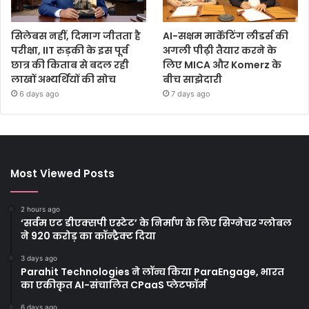
सिलेबस नहीं, दिमाग जीतता है
AI-सक्षम मार्केटिंग लीडर्स की
परीक्षा, IIT रुड़की के इस पूर्व
अगली पीढ़ी तैयार करने के
छात्र की किताब से बदल रही
लिए MICA और Komerz के
लाखों अभ्यर्थियों की सोच
बीच साझेदारी
6 days ago
7 days ago
Most Viewed Posts
2 hours ago
‘सर्वम एट डीएक्सपी एस्टेट’ के निर्माण के लिए सिग्नेचर ग्लोबल
ने 920 करोड़ का कॉन्ट्रैक्ट दिया
3 days ago
Parahit Technologies ने लॉन्च किया ParaEngage, भारत
का एकीकृत AI-संचालित CPaaS प्लेटफॉर्म
6 days ago