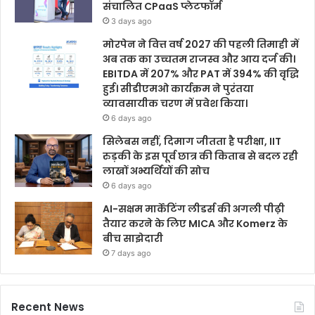
संचालित CPaaS प्लेटफॉर्म
3 days ago
मोरपेन ने वित्त वर्ष 2027 की पहली तिमाही में
अब तक का उच्चतम राजस्व और आय दर्ज की।
EBITDA में 207% और PAT में 394% की वृद्धि
हुई। सीडीएमओ कार्यक्रम ने पुरंतया
व्यावसायीक चरण में प्रवेश किया।
6 days ago
सिलेबस नहीं, दिमाग जीतता है परीक्षा, IIT
रुड़की के इस पूर्व छात्र की किताब से बदल रही
लाखों अभ्यर्थियों की सोच
6 days ago
AI-सक्षम मार्केटिंग लीडर्स की अगली पीढ़ी
तैयार करने के लिए MICA और Komerz के
बीच साझेदारी
7 days ago
Recent News