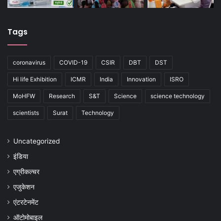
Tags
coronavirus
COVID-19
CSIR
DBT
DST
Hi life Exhibition
ICMR
India
Innovation
ISRO
MoHFW
Research
S&T
Science
science technology
scientists
Surat
Technology
Uncategorized
इंडिया
एग्रीकल्चर
एजुकेशन
एंटरटेनमेंट
ऑटोमोबाइल