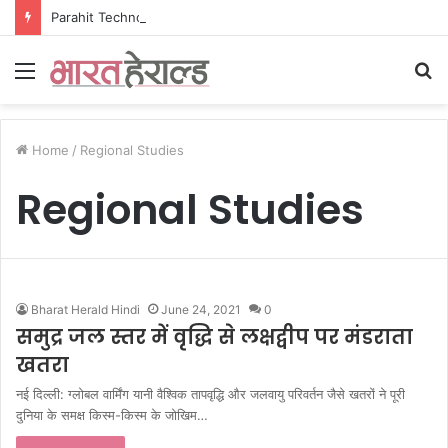
Parahit Technologies ने लॉन्च किया ParaEngage, भारत का एकीकृत AI-संचालित CPaaS प्लेटफॉर्म
Menu
S
fo
Home
/
Regional Studies
Regional Studies
Bharat Herald Hindi
June 24, 2021
0
समुद्र जल स्तर में वृद्धि से लक्षद्वीप पर मंडराता
खतरा
नई दिल्ली: ग्लोबल वार्मिंग यानी वैश्विक तापवृद्धि और जलवायु परिवर्तन जैसे खतरों ने पूरी
दुनिया के समक्ष किस्म-किस्म के जोखिम…