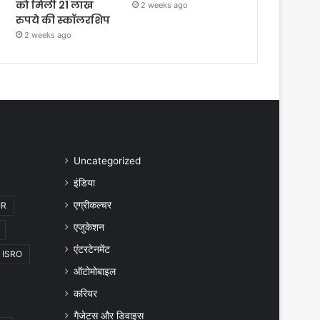
को मिली 21 लाख
2 weeks ago
रुपये की स्कॉलरशिप
2 weeks ago
Uncategorized
इंडिया
एग्रीकल्चर
IR
एजुकेशन
एंटरटेनमेंट
ISRO
ऑटोमोबाइल
करियर
गैजेट्स और डिवाइस