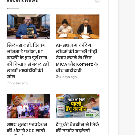
Recent News
सिलेबस नहीं, दिमाग
AI-सक्षम मार्केटिंग
जीतता है परीक्षा, IIT
लीडर्स की अगली पीढ़ी
रुड़की के इस पूर्व छात्र
तैयार करने के लिए
की किताब से बदल रही
MICA और Komerz के
लाखों अभ्यर्थियों की
बीच साझेदारी
सोच
4 days ago
3 days ago
अभय भुतडा फाउंडेशन
डेंगू की वैक्सीन से जिले
की ओर से 300 छात्रों
की तस्वीर बदलेगी