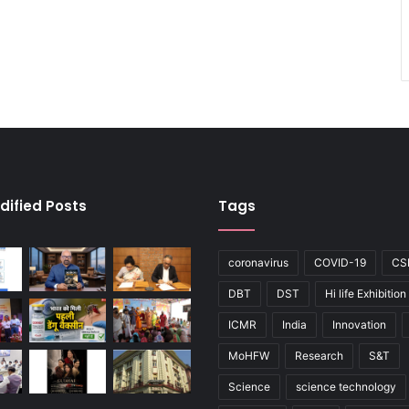
dified Posts
Tags
coronavirus
COVID-19
CS
DBT
DST
Hi life Exhibition
ICMR
India
Innovation
MoHFW
Research
S&T
Science
science technology