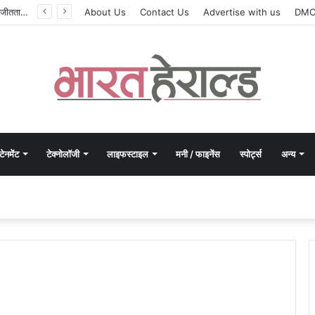
सिलेबस नहीं, दिमाग जीतता है परीक्षा, IIT रुड़की के इस पूर्व छात्र की किताब से बदल रही लाखों अभ्यर्थियों की सोच
About Us
Contact Us
Advertise with us
DM
टेनमेंट
टेक्नोलॉजी
लाइफस्टाइल
मनी / फाइनेंस
स्पोर्ट्स
अन्य