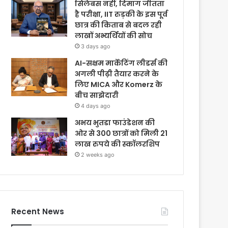
सिलेबस नहीं, दिमाग जीतता
है परीक्षा, IIT रुड़की के इस पूर्व
छात्र की किताब से बदल रही
लाखों अभ्यर्थियों की सोच
3 days ago
AI-सक्षम मार्केटिंग लीडर्स की
अगली पीढ़ी तैयार करने के
लिए MICA और Komerz के
बीच साझेदारी
4 days ago
अभय भुतडा फाउंडेशन की
ओर से 300 छात्रों को मिली 21
लाख रुपये की स्कॉलरशिप
2 weeks ago
Recent News