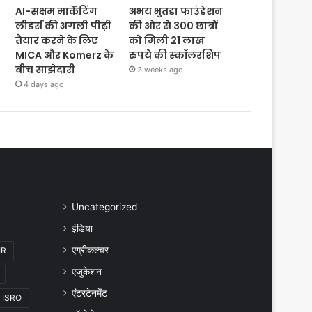
AI-सक्षम मार्केटिंग
अभय भुतडा फाउंडेशन
लीडर्स की अगली पीढ़ी
की ओर से 300 छात्रों
तैयार करने के लिए
को मिली 21 लाख
MICA और Komerz के
रुपये की स्कॉलरशिप
बीच साझेदारी
2 weeks ago
4 days ago
Uncategorized
इंडिया
एग्रीकल्चर
IR
एजुकेशन
एंटरटेनमेंट
ISRO