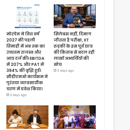
मोरपेन ने वित्त वर्ष
सिलेबस नहीं, दिमाग
2027 की पहली
जीतता है परीक्षा, IIT
तिमाही में अब तक का
रुड़की के इस पूर्व छात्र
उच्चतम राजस्व और
की किताब से बदल रही
आय दर्ज की। EBITDA
लाखों अभ्यर्थियों की
में 207% और PAT में
सोच
394% की वृद्धि हुई।
3 days ago
सीडीएमओ कार्यक्रम ने
पुरंतया व्यावसायीक
चरण में प्रवेश किया।
3 days ago