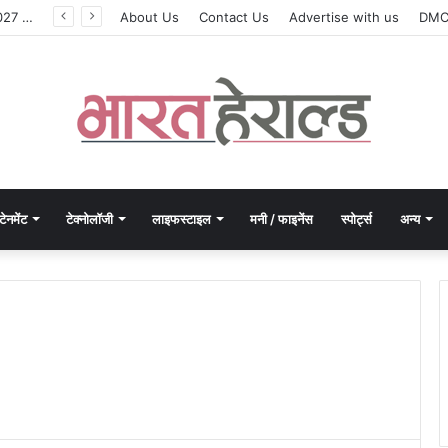
मोरपेन ने वित्त वर्ष 2027 की पहली तिमाही में अब तक का उच्चतम राजस्व और आय दर्ज की। EBITDA में 207% और PAT में 394% की वृद्धि हुई। सीडीएमओ कार्यक्रम ने पुरंतया व्यावसायीक चरण में प्रवेश किया।
About Us
Contact Us
Advertise with us
DM
टेनमेंट
टेक्नोलॉजी
लाइफस्टाइल
मनी / फाइनेंस
स्पोर्ट्स
अन्य