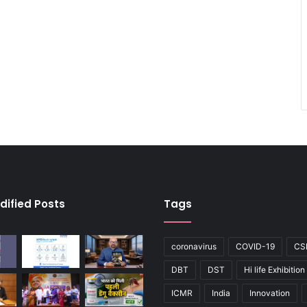
dified Posts
Tags
coronavirus
COVID-19
CS
DBT
DST
Hi life Exhibition
ICMR
India
Innovation