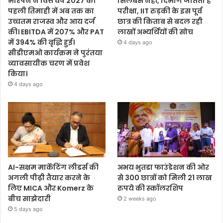
मोरपेन ने वित्त वर्ष 2027 की
सिलेबस नहीं, दिमाग जीतता है
पहली तिमाही में अब तक का
परीक्षा, IIT रुड़की के इस पूर्व
उच्चतम राजस्व और आय दर्ज
छात्र की किताब से बदल रही
की। EBITDA में 207% और PAT
लाखों अभ्यर्थियों की सोच
में 394% की वृद्धि हुई।
4 days ago
सीडीएमओ कार्यक्रम ने पुरंतया
व्यावसायीक चरण में प्रवेश
किया।
4 days ago
AI-सक्षम मार्केटिंग लीडर्स की
अभय भुतडा फाउंडेशन की ओर
अगली पीढ़ी तैयार करने के
से 300 छात्रों को मिली 21 लाख
लिए MICA और Komerz के
रुपये की स्कॉलरशिप
बीच साझेदारी
2 weeks ago
5 days ago