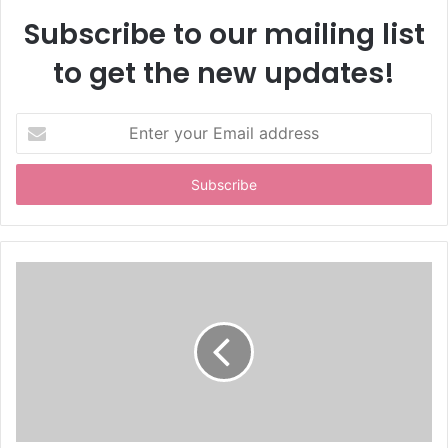
Subscribe to our mailing list
to get the new updates!
E
n
t
e
r
y
o
u
r
E
m
a
i
l
a
d