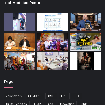
Last Modified Posts
Tags
coronavirus
COVID-19
CSIR
DBT
DST
Hi life Exhibition
ICMR
India
Innovation
ISRO