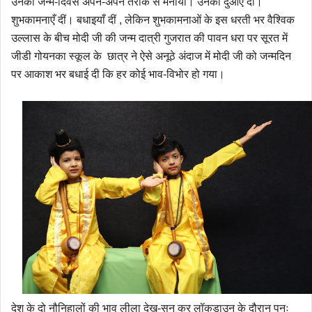
उनका जन्म-दिवस अपने-अपने तरीके से मनाया। उनको दुआएँ दीं।
शुभकामनाएँ दीं। बधाइयाँ दीं , लेकिन शुभकामनाओं के इस धरती भर वैश्विक
उल्लास के बीच मोदी जी की जन्म दात्री गुजरात की पावन धरा पर सूरत में
जीडी गोयनका स्कूल के छात्र ने ऐसे अनूठे अंदाज में मोदी जी को जन्मदिन
पर आकाश भर बधाई दी कि हर कोई भाव-विभोर हो गया।
देश के दो नौनिहालों की भाव लीला देख-सुन कर लॉकडाउन के दौरान पुनः