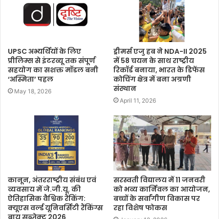
UPSC अभ्यर्थियों के लिए
ड्रीमर्स एजु हब ने NDA-II 2025
प्रीलिम्स से इंटरव्यू तक संपूर्ण
में 58 चयन के साथ राष्ट्रीय
सहयोग का सशक्त मॉडल बनी
रिकॉर्ड बनाया, भारत के डिफेंस
‘अस्मिता’ पहल
कोचिंग क्षेत्र में बना अग्रणी
संस्थान
May 18, 2026
April 11, 2026
कानून, अंतरराष्ट्रीय संबंध एवं
सरस्वती विद्यालय में 11 जनवरी
व्यवसाय में जे.जी.यू. की
को भव्य कार्निवल का आयोजन,
ऐतिहासिक वैश्विक रैंकिंग:
बच्चों के सर्वांगीण विकास पर
क्यूएस वर्ल्ड यूनिवर्सिटी रैंकिंग्स
रहा विशेष फोकस
बाय सब्जेक्ट 2026