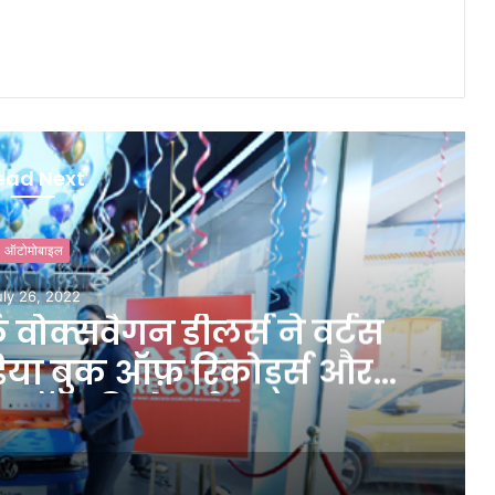
ead Next
ऑटोमोबाइल
uly 26, 2022
र्क वोक्सवैगन डीलर्स ने वर्टस
ंडिया बुक ऑफ़ रिकोर्ड्स और
क ऑफ़ रिकोर्ड्स