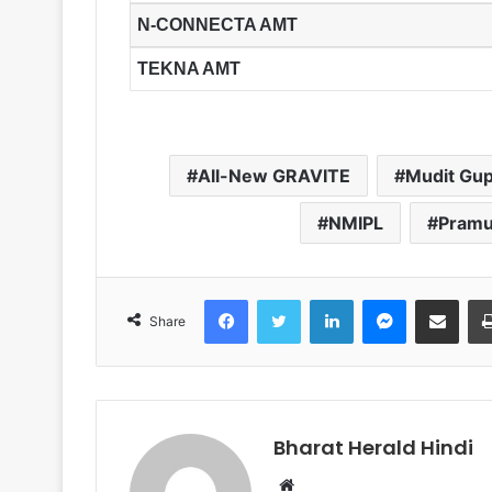
N-CONNECTA AMT
TEKNA AMT
All-New GRAVITE
Mudit Gup
NMIPL
Pramu
Facebook
Twitter
LinkedIn
Messenger
Share via Email
Share
Bharat Herald Hindi
W