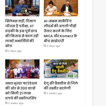
सिलेबस नहीं, दिमाग
AI-सक्षम मार्केटिंग
जीतता है परीक्षा, IIT
लीडर्स की अगली पीढ़ी
रुड़की के इस पूर्व छात्र
तैयार करने के लिए
की किताब से बदल रही
MICA और Komerz के
लाखों अभ्यर्थियों की
बीच साझेदारी
सोच
3 days ago
2 days ago
अभय भुतडा फाउंडेशन
डेंगू की वैक्सीन से जिले
की ओर से 300 छात्रों
की तस्वीर बदलेगी
को मिली 21 लाख
2 weeks ago
रुपये की स्कॉलरशिप
2 weeks ago