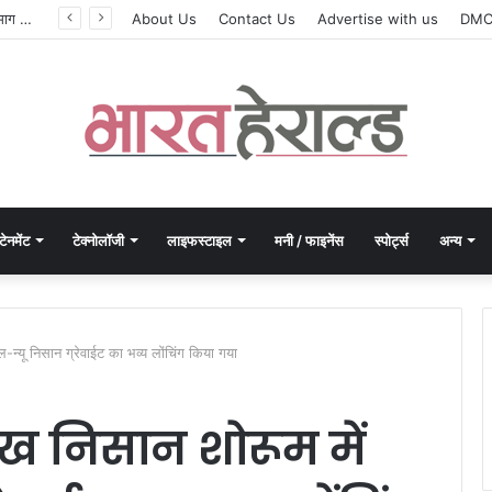
AI-सक्षम मार्केटिंग लीडर्स की अगली पीढ़ी तैयार करने के लिए MICA और Komerz के बीच साझेदारी
About Us
Contact Us
Advertise with us
DM
टेनमेंट
टेक्नोलॉजी
लाइफस्टाइल
मनी / फाइनेंस
स्पोर्ट्स
अन्य
ल-न्यू निसान ग्रेवाईट का भव्य लोंचिंग किया गया
रमुख निसान शोरूम में