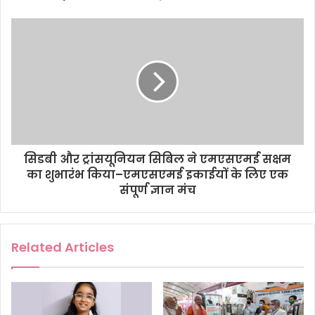
e
s
s
सिडबी और ट्रांसयूनियन सिबिल ने एमएसएमई सक्षम
का शुभारंभ किया–एमएसएमई इकाईयों के लिए एक
संपूर्ण ज्ञान मंच
Related Articles