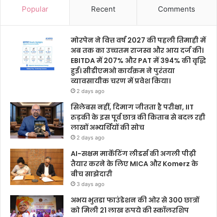
Popular
Recent
Comments
मोरपेन ने वित्त वर्ष 2027 की पहली तिमाही में
अब तक का उच्चतम राजस्व और आय दर्ज की।
EBITDA में 207% और PAT में 394% की वृद्धि
हुई। सीडीएमओ कार्यक्रम ने पुरंतया
व्यावसायीक चरण में प्रवेश किया।
2 days ago
सिलेबस नहीं, दिमाग जीतता है परीक्षा, IIT
रुड़की के इस पूर्व छात्र की किताब से बदल रही
लाखों अभ्यर्थियों की सोच
2 days ago
AI-सक्षम मार्केटिंग लीडर्स की अगली पीढ़ी
तैयार करने के लिए MICA और Komerz के
बीच साझेदारी
3 days ago
अभय भुतडा फाउंडेशन की ओर से 300 छात्रों
को मिली 21 लाख रुपये की स्कॉलरशिप