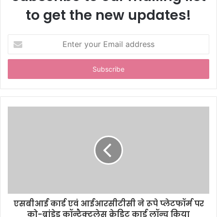
to get the new updates!
E
n
t
e
r
y
o
u
r
E
m
a
i
l
a
d
d
एसबीआई कार्ड एवं आईआरसीटीसी ने रूपे प्लेटफॉर्म पर
r
को-ब्रांडेड कॉन्टैक्टलेस क्रेडिट कार्ड लॉन्च किया