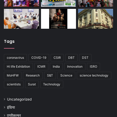
Tags
coronavirus
COVID-19
CSIR
DBT
DST
Hi life Exhibition
ICMR
India
Innovation
ISRO
MoHFW
Research
S&T
Science
science technology
scientists
Surat
Technology
Uncategorized
इंडिया
एग्रीकल्चर