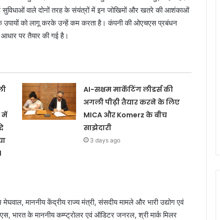
ई सुविधाओं वाले दोनों तरह के संयंत्रों में इन जोखिमों और खतरे की आशंकाओं
मक उपायों को लागू करके उन्हें कम करता है। कंपनी की ओएचएस प्रबंधन
े आधार पर तैयार की गई है।
ली
AI-सक्षम मार्केटिंग लीडर्स की
अगली पीढ़ी तैयार करने के लिए
में
MICA और Komerz के बीच
ि
साझेदारी
या
3 days ago
।
 मेघवाल, माननीय केंद्रीय राज्‍य मंत्री, संसदीय मामले और भारी उद्योग एवं
एस, भारत के माननीय कम्‍प्‍ट्रोलर एवं ऑडिटर जनरल, श्री मार्क मिलर