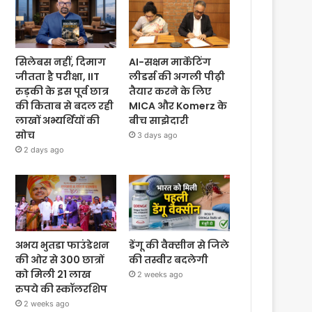
सिलेबस नहीं, दिमाग
AI-सक्षम मार्केटिंग
जीतता है परीक्षा, IIT
लीडर्स की अगली पीढ़ी
रुड़की के इस पूर्व छात्र
तैयार करने के लिए
की किताब से बदल रही
MICA और Komerz के
लाखों अभ्यर्थियों की
बीच साझेदारी
सोच
3 days ago
2 days ago
अभय भुतडा फाउंडेशन
डेंगू की वैक्सीन से जिले
की ओर से 300 छात्रों
की तस्वीर बदलेगी
को मिली 21 लाख
2 weeks ago
रुपये की स्कॉलरशिप
2 weeks ago