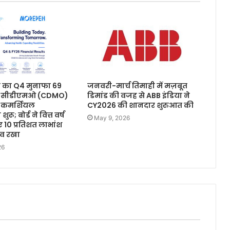
्स का Q4 मुनाफा 69
जनवरी-मार्च तिमाही में मज़बूत
़ा; सीडीएमओ (CDMO)
डिमांड की वजह से ABB इंडिया ने
ा कमर्शियल
CY2026 की शानदार शुरुआत की
रू; बोर्ड ने वित्त वर्ष
May 9, 2026
 10 प्रतिशत लाभांश
ताव रखा
26