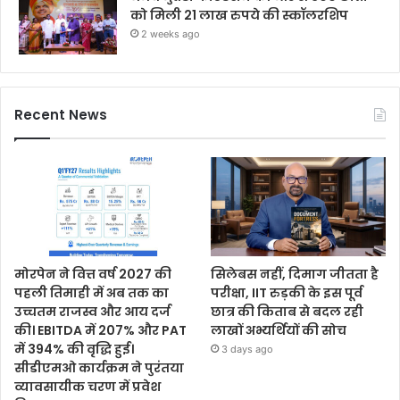
को मिली 21 लाख रुपये की स्कॉलरशिप
2 weeks ago
Recent News
मोरपेन ने वित्त वर्ष 2027 की
सिलेबस नहीं, दिमाग जीतता है
पहली तिमाही में अब तक का
परीक्षा, IIT रुड़की के इस पूर्व
उच्चतम राजस्व और आय दर्ज
छात्र की किताब से बदल रही
की। EBITDA में 207% और PAT
लाखों अभ्यर्थियों की सोच
में 394% की वृद्धि हुई।
3 days ago
सीडीएमओ कार्यक्रम ने पुरंतया
व्यावसायीक चरण में प्रवेश