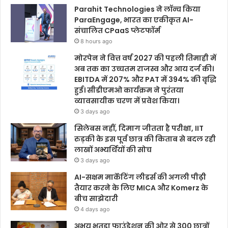
Parahit Technologies ने लॉन्च किया
ParaEngage, भारत का एकीकृत AI-
संचालित CPaaS प्लेटफॉर्म
8 hours ago
मोरपेन ने वित्त वर्ष 2027 की पहली तिमाही में
अब तक का उच्चतम राजस्व और आय दर्ज की।
EBITDA में 207% और PAT में 394% की वृद्धि
हुई। सीडीएमओ कार्यक्रम ने पुरंतया
व्यावसायीक चरण में प्रवेश किया।
3 days ago
सिलेबस नहीं, दिमाग जीतता है परीक्षा, IIT
रुड़की के इस पूर्व छात्र की किताब से बदल रही
लाखों अभ्यर्थियों की सोच
3 days ago
AI-सक्षम मार्केटिंग लीडर्स की अगली पीढ़ी
तैयार करने के लिए MICA और Komerz के
बीच साझेदारी
4 days ago
अभय भुतडा फाउंडेशन की ओर से 300 छात्रों