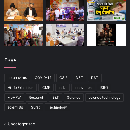
Tags
coronavirus
COVID-19
CSIR
DBT
DST
Hi life Exhibition
ICMR
India
Innovation
ISRO
MoHFW
Research
S&T
Science
science technology
scientists
Surat
Technology
Uncategorized