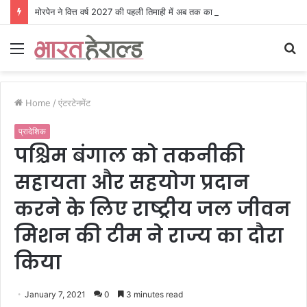
मोरपेन ने वित्त वर्ष 2027 की पहली तिमाही में अब तक का उच्चतम राजस्व और आय दर्ज की। EBITDA में 207% और PAT में 394% की वृद्धि हुई। सीडीएमओ कार्यक्रम ने पुरंतया व्यावसायीक चरण में प्रवेश किया।
Menu
S
fo
Home
/
एंटरटेनमेंट
प्रादेशिक
पश्चिम बंगाल को तकनीकी
सहायता और सहयोग प्रदान
करने के लिए राष्ट्रीय जल जीवन
मिशन की टीम ने राज्य का दौरा
किया
January 7, 2021
0
3 minutes read