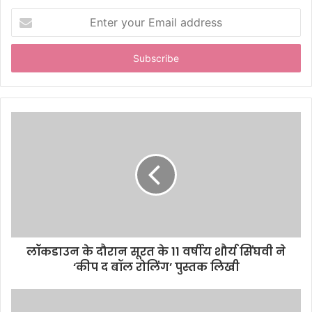
E
n
t
e
r
y
o
u
r
E
m
a
i
l
a
d
d
लॉकडाउन के दौरान सूरत के 11 वर्षीय शौर्य सिंघवी ने
r
‘कीप द बॉल रोलिंग’ पुस्तक लिखी
e
s
s