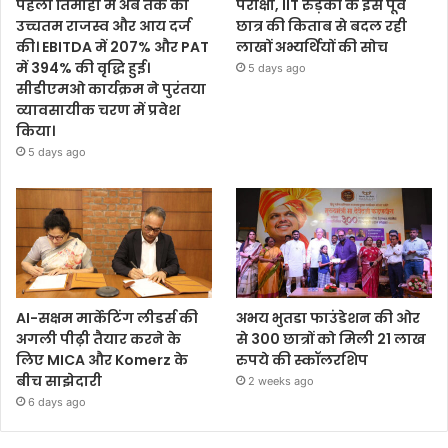
पहली तिमाही में अब तक का
परीक्षा, IIT रुड़की के इस पूर्व
उच्चतम राजस्व और आय दर्ज
छात्र की किताब से बदल रही
की। EBITDA में 207% और PAT
लाखों अभ्यर्थियों की सोच
में 394% की वृद्धि हुई।
5 days ago
सीडीएमओ कार्यक्रम ने पुरंतया
व्यावसायीक चरण में प्रवेश
किया।
5 days ago
AI-सक्षम मार्केटिंग लीडर्स की
अभय भुतडा फाउंडेशन की ओर
अगली पीढ़ी तैयार करने के
से 300 छात्रों को मिली 21 लाख
लिए MICA और Komerz के
रुपये की स्कॉलरशिप
बीच साझेदारी
2 weeks ago
6 days ago