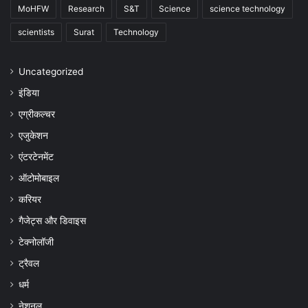
MoHFW
Research
S&T
Science
science technology
scientists
Surat
Technology
Uncategorized
इंडिया
एग्रीकल्चर
एजुकेशन
एंटरटेनमेंट
ऑटोमोबाइल
करियर
गैजेट्स और डिवाइस
टेक्नोलॉजी
ट्रैवल
धर्म
नेशनल