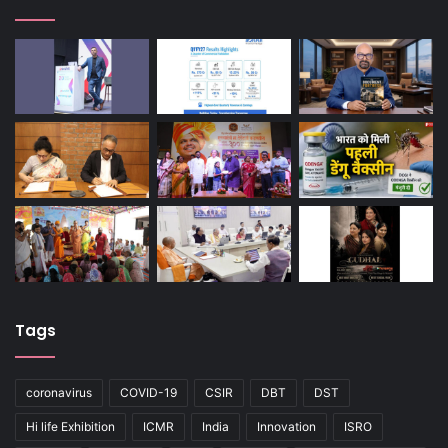
Tags
coronavirus
COVID-19
CSIR
DBT
DST
Hi life Exhibition
ICMR
India
Innovation
ISRO