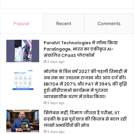
Popular
Recent
Comments
Parahit Technologies ने लॉन्च किया
ParaEngage, भारत का एकीकृत AI-
संचालित CPaaS प्लेटफॉर्म
2 days ago
मोरपेन ने वित्त वर्ष 2027 की पहली तिमाही में
अब तक का उच्चतम राजस्व और आय दर्ज की।
EBITDA में 207% और PAT में 394% की वृद्धि
हुई। सीडीएमओ कार्यक्रम ने पुरंतया
व्यावसायीक चरण में प्रवेश किया।
5 days ago
सिलेबस नहीं, दिमाग जीतता है परीक्षा, IIT
रुड़की के इस पूर्व छात्र की किताब से बदल रही
लाखों अभ्यर्थियों की सोच
5 days ago