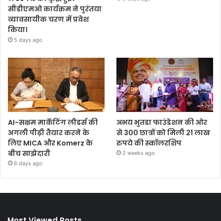
सीडीएमओ कार्यक्रम ने पुरंतया
व्यावसायीक चरण में प्रवेश
किया।
5 days ago
AI-सक्षम मार्केटिंग लीडर्स की
अभय भुतडा फाउंडेशन की ओर
अगली पीढ़ी तैयार करने के
से 300 छात्रों को मिली 21 लाख
लिए MICA और Komerz के
रुपये की स्कॉलरशिप
बीच साझेदारी
2 weeks ago
6 days ago
Most Viewed Posts