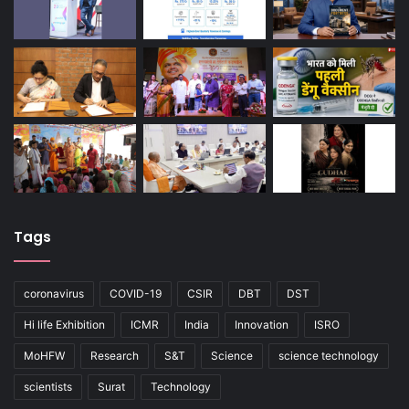
Tags
coronavirus
COVID-19
CSIR
DBT
DST
Hi life Exhibition
ICMR
India
Innovation
ISRO
MoHFW
Research
S&T
Science
science technology
scientists
Surat
Technology