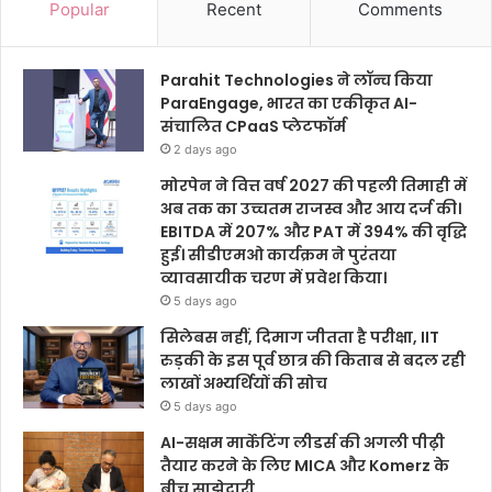
Popular
Recent
Comments
Parahit Technologies ने लॉन्च किया
ParaEngage, भारत का एकीकृत AI-
संचालित CPaaS प्लेटफॉर्म
2 days ago
मोरपेन ने वित्त वर्ष 2027 की पहली तिमाही में
अब तक का उच्चतम राजस्व और आय दर्ज की।
EBITDA में 207% और PAT में 394% की वृद्धि
हुई। सीडीएमओ कार्यक्रम ने पुरंतया
व्यावसायीक चरण में प्रवेश किया।
5 days ago
सिलेबस नहीं, दिमाग जीतता है परीक्षा, IIT
रुड़की के इस पूर्व छात्र की किताब से बदल रही
लाखों अभ्यर्थियों की सोच
5 days ago
AI-सक्षम मार्केटिंग लीडर्स की अगली पीढ़ी
तैयार करने के लिए MICA और Komerz के
बीच साझेदारी