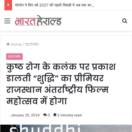
मोरपेन ने वित्त वर्ष 2027 की पहली तिमाही में अब तक का उच्चतम राजस्व और आय दर्ज की। EBITDA में 207% और PAT में 394% की वृद्धि हुई। सीडीएमओ कार्यक्रम ने पुरंतया व्यावसायीक चरण में प्रवेश किया।
Menu
S
fo
Home
/
एंटरटेनमेंट
एंटरटेनमेंट
कुष्ठ रोग के कलंक पर प्रकाश
डालती “शुद्धि” का प्रीमियर
राजस्थान अंतर्राष्ट्रीय फिल्म
महोत्सव में होगा
January 25, 2024
0
3 minutes read