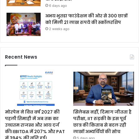
6 days ago
अभय भुतडा फाउंडेशन की ओर से 300 छात्रों
को मिली 21 लाख रुपये की स्कॉलरशिप
2 weeks ago
Recent News
मोरपेन ने वित्त वर्ष 2027 की
सिलेबस नहीं, दिमाग जीतता है
पहली तिमाही में अब तक का
परीक्षा, IIT रुड़की के इस पूर्व
उच्चतम राजस्व और आय दर्ज
छात्र की किताब से बदल रही
की। EBITDA में 207% और PAT
लाखों अभ्यर्थियों की सोच
में 394% की वृद्धि हुई।
5 days ago