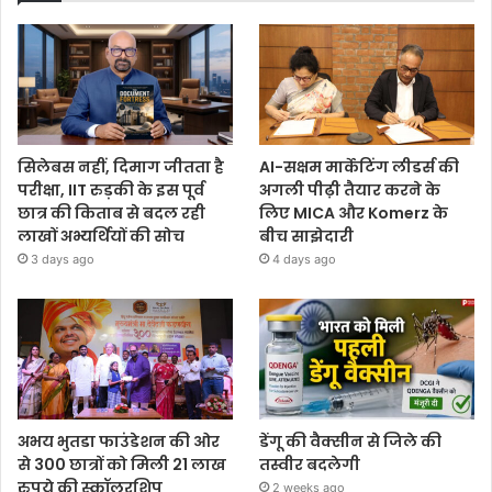
सिलेबस नहीं, दिमाग जीतता है
AI-सक्षम मार्केटिंग लीडर्स की
परीक्षा, IIT रुड़की के इस पूर्व
अगली पीढ़ी तैयार करने के
छात्र की किताब से बदल रही
लिए MICA और Komerz के
लाखों अभ्यर्थियों की सोच
बीच साझेदारी
3 days ago
4 days ago
अभय भुतडा फाउंडेशन की ओर
डेंगू की वैक्सीन से जिले की
से 300 छात्रों को मिली 21 लाख
तस्वीर बदलेगी
रुपये की स्कॉलरशिप
2 weeks ago