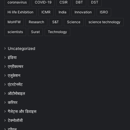
coronavirus
COVID-19
CSIR
DBT
DST
Hi life Exhibition
ICMR
India
Innovation
ISRO
MoHFW
Research
S&T
Science
science technology
scientists
Surat
Technology
Uncategorized
इंडिया
एग्रीकल्चर
एजुकेशन
एंटरटेनमेंट
ऑटोमोबाइल
करियर
गैजेट्स और डिवाइस
टेक्नोलॉजी
ट्रैवल