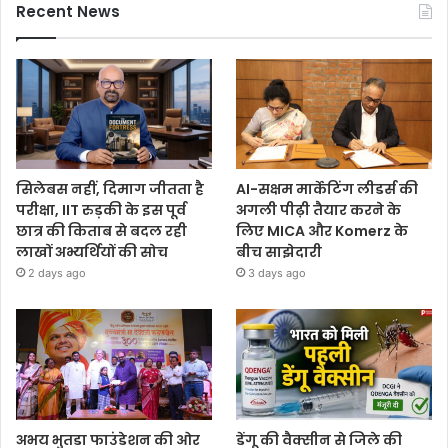
Recent News
सिलेबस नहीं, दिमाग जीतता है
AI-सक्षम मार्केटिंग लीडर्स की
परीक्षा, IIT रुड़की के इस पूर्व
अगली पीढ़ी तैयार करने के
छात्र की किताब से बदल रही
लिए MICA और Komerz के
लाखों अभ्यर्थियों की सोच
बीच साझेदारी
2 days ago
3 days ago
अभय भुतडा फाउंडेशन की ओर
डेंगू की वैक्सीन से जिले की