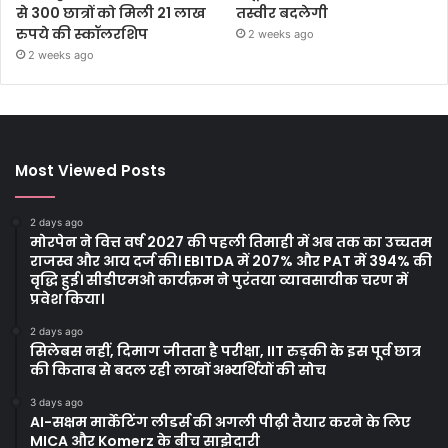
से 300 छात्रों को मिली 21 लाख
तस्वीर बदलेगी
रुपये की स्कॉलरशिप
2 weeks ago
2 weeks ago
Most Viewed Posts
2 days ago
मोरपेन ने वित्त वर्ष 2027 की पहली तिमाही में अब तक का उच्चतम
राजस्व और आय दर्ज की। EBITDA में 207% और PAT में 394% की
वृद्धि हुई। सीडीएमओ कार्यक्रम ने पुरंतया व्यावसायीक चरण में
प्रवेश किया।
2 days ago
सिलेबस नहीं, दिमाग जीतता है परीक्षा, IIT रुड़की के इस पूर्व छात्र
की किताब से बदल रही लाखों अभ्यर्थियों की सोच
3 days ago
AI-सक्षम मार्केटिंग लीडर्स की अगली पीढ़ी तैयार करने के लिए
MICA और Komerz के बीच साझेदारी