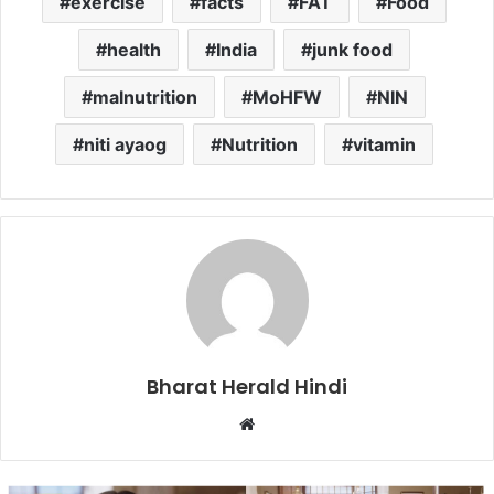
exercise
facts
FAT
Food
health
India
junk food
malnutrition
MoHFW
NIN
niti ayaog
Nutrition
vitamin
Bharat Herald Hindi
W
e
b