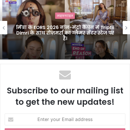
s
i
लाइफस्टाइल
t
e
मिंत्रा के EORS 2026 नॉन-मेट्रो कैंपेन में Triptii
Dimri के साथ रोज़मर्रा का ग्लैमर सेंटर स्टेज पर
है।
Subscribe to our mailing list
to get the new updates!
E
n
t