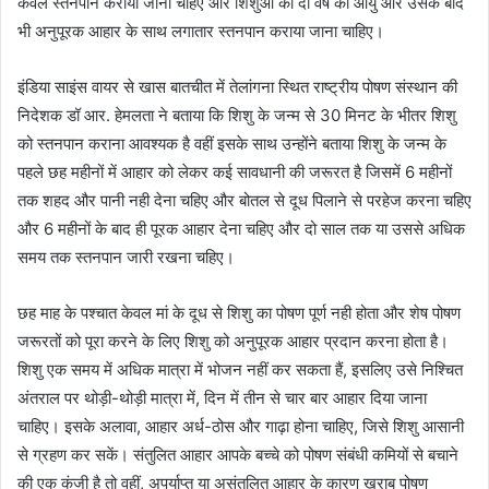
केवल स्तनपान कराया जाना चहिए और शिशुओं को दो वर्ष की आयु और उसके बाद
भी अनुपूरक आहार के साथ लगातार स्तनपान कराया जाना चाहिए।
इंडिया साइंस वायर से खास बातचीत में तेलांगना स्थित राष्ट्रीय पोषण संस्थान की
निदेशक डॉ आर. हेमलता ने बताया कि शिशु के जन्म से 30 मिनट के भीतर शिशु
को स्तनपान कराना आवश्यक है वहीं इसके साथ उन्होंने बताया शिशु के जन्म के
पहले छह महीनों में आहार को लेकर कई सावधानी की जरूरत है जिसमें 6 महीनों
तक शहद और पानी नही देना चहिए और बोतल से दूध पिलाने से परहेज करना चहिए
और 6 महीनों के बाद ही पूरक आहार देना चहिए और दो साल तक या उससे अधिक
समय तक स्तनपान जारी रखना चहिए।
छह माह के पश्चात केवल मां के दूध से शिशु का पोषण पूर्ण नही होता और शेष पोषण
जरूरतों को पूरा करने के लिए शिशु को अनुपूरक आहार प्रदान करना होता है।
शिशु एक समय में अधिक मात्रा में भोजन नहीं कर सकता हैं, इसलिए उसे निश्चित
अंतराल पर थोड़ी-थोड़ी मात्रा में, दिन में तीन से चार बार आहार दिया जाना
चाहिए। इसके अलावा, आहार अर्ध-ठोस और गाढ़ा होना चाहिए, जिसे शिशु आसानी
से ग्रहण कर सकें। संतुलित आहार आपके बच्चे को पोषण संबंधी कमियों से बचाने
की एक कुंजी है तो वहीं, अपर्याप्त या असंतुलित आहार के कारण खराब पोषण