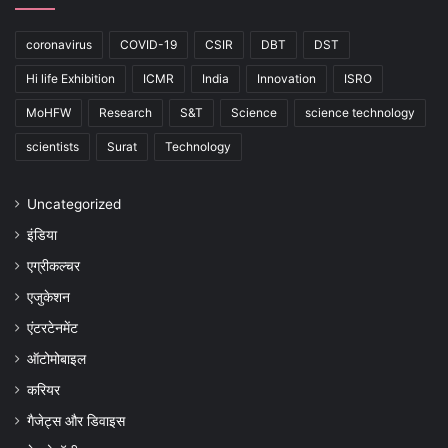
coronavirus
COVID-19
CSIR
DBT
DST
Hi life Exhibition
ICMR
India
Innovation
ISRO
MoHFW
Research
S&T
Science
science technology
scientists
Surat
Technology
Uncategorized
इंडिया
एग्रीकल्चर
एजुकेशन
एंटरटेनमेंट
ऑटोमोबाइल
करियर
गैजेट्स और डिवाइस