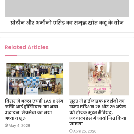
प्रोटीन और अमीनो एसिड का समृद्ध स्रोत कद्दू के बीज
Related Articles
विरार में अल्ट्रा एचडी LASIK संग
सूरत में हाईलाइफ प्रदर्शनी का
‘दृष्टि आई हॉस्पिटल’ का भव्य
समर एडिशन 28 और 29 अप्रैल
उद्घाटन; नेत्रसेवा का नया
को होटल सूरत मैरियट,
अध्याय शुरू
अठवालाइंस में आयोजित किया
जाएगा
May 4, 2026
April 25, 2026