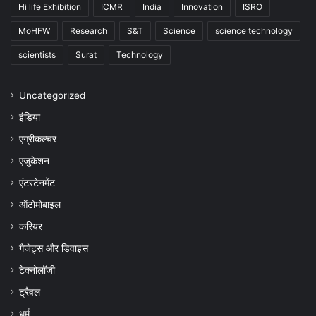
Hi life Exhibition
ICMR
India
Innovation
ISRO
MoHFW
Research
S&T
Science
science technology
scientists
Surat
Technology
Uncategorized
इंडिया
एग्रीकल्चर
एजुकेशन
एंटरटेनमेंट
ऑटोमोबाइल
करियर
गैजेट्स और डिवाइस
टेक्नोलॉजी
ट्रैवल
धर्म