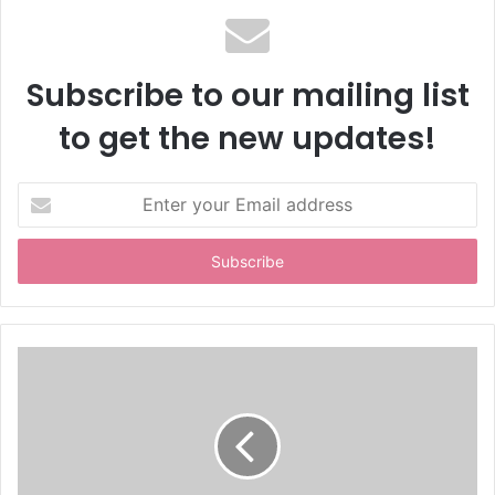
Subscribe to our mailing list
to get the new updates!
E
n
t
e
r
y
o
u
r
E
m
a
i
l