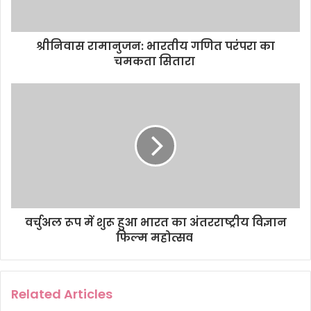
a
d
d
श्रीनिवास रामानुजन: भारतीय गणित परंपरा का
r
चमकता सितारा
e
s
s
वर्चुअल रूप में शुरू हुआ भारत का अंतरराष्ट्रीय विज्ञान
फिल्म महोत्सव
Related Articles