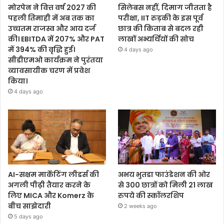
मोरपेन ने वित्त वर्ष 2027 की
सिलेबस नहीं, दिमाग जीतता है
पहली तिमाही में अब तक का
परीक्षा, IIT रुड़की के इस पूर्व
उच्चतम राजस्व और आय दर्ज
छात्र की किताब से बदल रही
की। EBITDA में 207% और PAT
लाखों अभ्यर्थियों की सोच
में 394% की वृद्धि हुई।
4 days ago
सीडीएमओ कार्यक्रम ने पुरंतया
व्यावसायीक चरण में प्रवेश
किया।
4 days ago
AI-सक्षम मार्केटिंग लीडर्स की
अभय भुतडा फाउंडेशन की ओर
अगली पीढ़ी तैयार करने के
से 300 छात्रों को मिली 21 लाख
लिए MICA और Komerz के
रुपये की स्कॉलरशिप
बीच साझेदारी
2 weeks ago
5 days ago