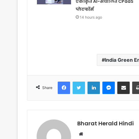
एकीकृत AI-संचालित CPaaS
प्लेटफॉर्म
14 hours ago
India Green E
Facebook
Twitter
LinkedIn
Messenger
Share via Email
Share
Bharat Herald Hindi
W