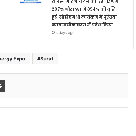
राजस्व और आय दर्ज की। EBITDA में
207% और PAT में 394% की वृद्धि
हुई। सीडीएमओ कार्यक्रम ने पुरंतया
व्यावसायीक चरण में प्रवेश किया।
4 days ago
nergy Expo
Surat
Print