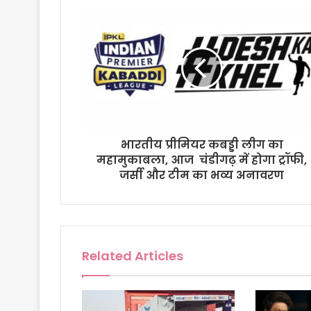
r
E
m
a
i
l
a
d
d
r
भारतीय प्रीमियर कबड्डी लीग का
e
महामुकाबला, आज चंडीगढ़ में होगा ट्रॉफी,
s
जर्सी और टीम का भव्य अनावरण
s
Related Articles