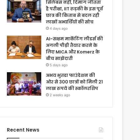
सिलेबस नहीं, दिमाग जीतता
है परीक्षा, IIT रुड़की के इस पूर्व
छात्र की किताब से बदल रही
लाखों अभ्यर्थियों की सोच
4 days ago
AI-सक्षम मार्केटिंग लीडर्स की
अगली पीढ़ी तैयार करने के
लिए MICA और Komerz के
बीच साझेदारी
5 days ago
अभय भुतडा फाउंडेशन की
ओर से 300 छात्रों को मिली 21
लाख रुपये की स्कॉलरशिप
2 weeks ago
Recent News