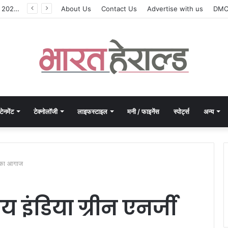
मोरपेन ने वित्त वर्ष 2027 की पहली तिमाही में अब तक का उच्चतम राजस्व और आय दर्ज की। EBITDA में 207% और PAT में 394% की वृद्धि हुई। सीडीएमओ कार्यक्रम ने पुरंतया व्यावसायीक चरण में प्रवेश किया।
About Us
Contact Us
Advertise with us
DM
टेनमेंट
टेक्नोलॉजी
लाइफस्टाइल
मनी / फाइनेंस
स्पोर्ट्स
अन्य
पो का आगाज
य इंडिया ग्रीन एनर्जी