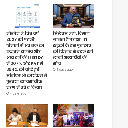
मोरपेन ने वित्त वर्ष
सिलेबस नहीं, दिमाग
2027 की पहली
जीतता है परीक्षा, IIT
तिमाही में अब तक का
रुड़की के इस पूर्व छात्र
उच्चतम राजस्व और
की किताब से बदल रही
आय दर्ज की। EBITDA
लाखों अभ्यर्थियों की
में 207% और PAT में
सोच
394% की वृद्धि हुई।
4 days ago
सीडीएमओ कार्यक्रम ने
पुरंतया व्यावसायीक
चरण में प्रवेश किया।
4 days ago