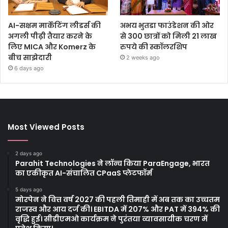
AI-सक्षम मार्केटिंग लीडर्स की
अभय भुतडा फाउंडेशन की ओर
अगली पीढ़ी तैयार करने के
से 300 छात्रों को मिली 21 लाख
लिए MICA और Komerz के
रुपये की स्कॉलरशिप
बीच साझेदारी
2 weeks ago
6 days ago
Most Viewed Posts
2 days ago
Parahit Technologies ने लॉन्च किया ParaEngage, भारत
का एकीकृत AI-संचालित CPaaS प्लेटफॉर्म
5 days ago
मोरपेन ने वित्त वर्ष 2027 की पहली तिमाही में अब तक का उच्चतम
राजस्व और आय दर्ज की। EBITDA में 207% और PAT में 394% की
वृद्धि हुई। सीडीएमओ कार्यक्रम ने पुरंतया व्यावसायीक चरण में