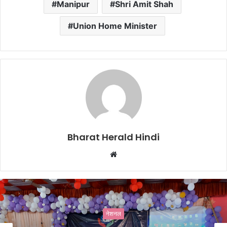
Manipur
Shri Amit Shah
Union Home Minister
Bharat Herald Hindi
W
e
b
s
i
नेशनल
t