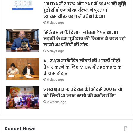
EBITDA में 207% और PAT में 394% की वृद्धि
हुई। सीडीएमओ कार्यक्रम ने पुरंतया
व्यावसायीक चरण में प्रवेश किया।
5 days ago
सिलेबस नहीं, दिमाग जीतता है परीक्षा, IIT
रुड़की के इस पूर्व छात्र की किताब से बदल रही
लाखों अभ्यर्थियों की सोच
5 days ago
AI-सक्षम मार्केटिंग लीडर्स की अगली पीढ़ी
तैयार करने के लिए MICA और Komerz के
बीच साझेदारी
6 days ago
अभय भुतडा फाउंडेशन की ओर से 300 छात्रों
को मिली 21 लाख रुपये की स्कॉलरशिप
2 weeks ago
Recent News