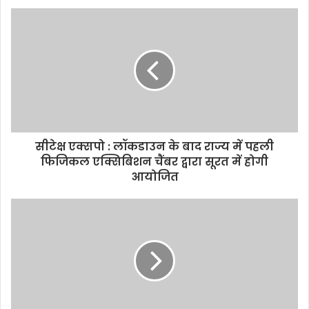
u
r
E
m
a
i
l
a
d
d
सीटेक्ष एक्सपो : लॉकडाउन के बाद राज्य में पहली
r
फिजिकल एक्सिबिशन चैंबर द्वारा सूरत में होगी
e
आयोजित
s
s