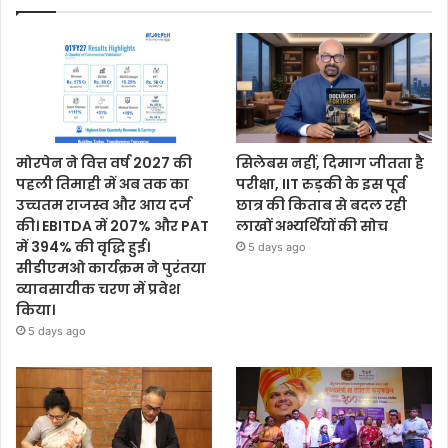
मोरपेन ने वित्त वर्ष 2027 की
सिलेबस नहीं, दिमाग जीतता है
पहली तिमाही में अब तक का
परीक्षा, IIT रुड़की के इस पूर्व
उच्चतम राजस्व और आय दर्ज
छात्र की किताब से बदल रही
की। EBITDA में 207% और PAT
लाखों अभ्यर्थियों की सोच
में 394% की वृद्धि हुई।
5 days ago
सीडीएमओ कार्यक्रम ने पुरंतया
व्यावसायीक चरण में प्रवेश
किया।
5 days ago