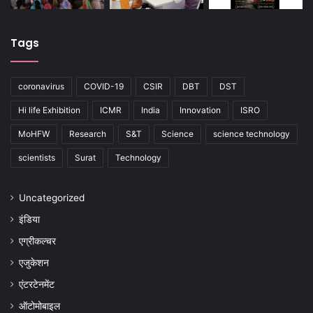
Tags
coronavirus
COVID-19
CSIR
DBT
DST
Hi life Exhibition
ICMR
India
Innovation
ISRO
MoHFW
Research
S&T
Science
science technology
scientists
Surat
Technology
Uncategorized
इंडिया
एग्रीकल्चर
एजुकेशन
एंटरटेनमेंट
ऑटोमोबाइल