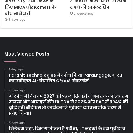
अगली पीढ़ी तैयार करने के
से 300 छात्रों को मिली 21 लाख
लिए MICA और Komerz के
रुपये की स्कॉलरशिप
बीच साझेदारी
2 weeks ago
5 days ago
Most Viewed Posts
1 day ago
Parahit Technologies ने लॉन्च किया ParaEngage, भारत
का एकीकृत AI-संचालित CPaaS प्लेटफॉर्म
4 days ago
मोरपेन ने वित्त वर्ष 2027 की पहली तिमाही में अब तक का उच्चतम
राजस्व और आय दर्ज की। EBITDA में 207% और PAT में 394% की
वृद्धि हुई। सीडीएमओ कार्यक्रम ने पुरंतया व्यावसायीक चरण में
प्रवेश किया।
5 days ago
सिलेबस नहीं, दिमाग जीतता है परीक्षा, IIT रुड़की के इस पूर्व छात्र