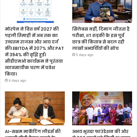
मोरपेन ने वित्त वर्ष 2027 की
सिलेबस नहीं, दिमाग जीतता है
पहली तिमाही में अब तक का
परीक्षा, IIT रुड़की के इस पूर्व
उच्चतम राजस्व और आय दर्ज
छात्र की किताब से बदल रही
की। EBITDA में 207% और PAT
लाखों अभ्यर्थियों की सोच
में 394% की वृद्धि हुई।
5 days ago
सीडीएमओ कार्यक्रम ने पुरंतया
व्यावसायीक चरण में प्रवेश
किया।
4 days ago
AI-सक्षम मार्केटिंग लीडर्स की
अभय भुतडा फाउंडेशन की ओर