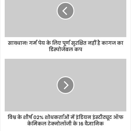
m
a
i
l
a
d
d
सावधान! गर्म पेय के लिए पूर्ण सुरक्षित नहीं है कागज का
r
डिस्पोजेबल कप
e
s
s
विश्व के शीर्ष 02% शोधकर्ताओं में इंडियन इंस्टीट्यूट ऑफ
केमिकल टेक्नोलॉजी के 16 वैज्ञानिक