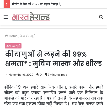
मोरपेन ने वित्त वर्ष 2027 की पहली तिमाही में अब तक का उच्चतम राजस्व और आय दर्ज की। EBITDA में 207% और PAT में 394% की वृद्धि हुई। सीडीएमओ कार्यक्रम ने पुरंतया व्यावसायीक चरण में प्रवेश किया।
Menu
S
fo
Home
/
हेल्थ एंड ब्यूटी
हेल्थ एंड ब्यूटी
कीटाणुओं से लड़ने की 99%
क्षमता* : मुविन मास्क और शील्ड
November 6, 2020
0
2 minutes read
कोविद-
19
अब हमारे सामाजिक जीवन
,
हमारे काम और हमारे
जीवन को बहुत ज्यादा प्रभावित करने वाले एक मिलियन के
आंकड़े को पार कर रहा है। यह तो तय है कि यह वायरस तब तक
रहेगा जब तक इसका टीका नहीं मिलता है। अब फेस मास्क हमारे