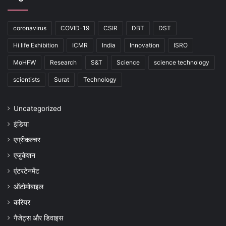
coronavirus
COVID-19
CSIR
DBT
DST
Hi life Exhibition
ICMR
India
Innovation
ISRO
MoHFW
Research
S&T
Science
science technology
scientists
Surat
Technology
Uncategorized
इंडिया
एग्रीकल्चर
एजुकेशन
एंटरटेनमेंट
ऑटोमोबाइल
करियर
गैजेट्स और डिवाइस