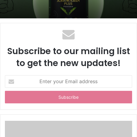
Subscribe to our mailing list
to get the new updates!
E
n
t
e
r
y
o
u
r
E