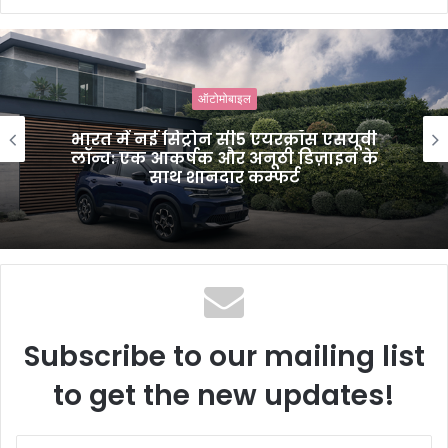
e
b
s
i
ऑटोमोबाइल
t
e
भारत में नई सिट्रोन सी5 एयरक्रॉस एसयूवी
लॉन्च: एक आकर्षक और अनूठी डिज़ाइन के
साथ शानदार कम्फर्ट
Subscribe to our mailing list
to get the new updates!
E