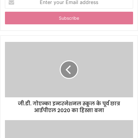
n
t
e
r
y
o
u
r
E
m
a
i
l
a
d
d
जी.डी. गोएन्का इन्टरनेशनल स्कूल के पूर्व छात्र
r
आईपीएल 2020 का हिस्सा बना
e
s
s