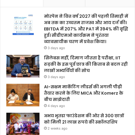
मोरपेन ने वित्त वर्ष 2027 की पहली तिमाही में
अब तक का उच्चतम राजस्व और आय दर्ज की।
EBITDA में 207% और PAT में 394% की वृद्धि
हुई। सीडीएमओ कार्यक्रम ने पुरंतया
व्यावसायीक चरण में प्रवेश किया।
3 days ago
सिलेबस नहीं, दिमाग जीतता है परीक्षा, IIT
रुड़की के इस पूर्व छात्र की किताब से बदल रही
लाखों अभ्यर्थियों की सोच
3 days ago
AI-सक्षम मार्केटिंग लीडर्स की अगली पीढ़ी
तैयार करने के लिए MICA और Komerz के
बीच साझेदारी
4 days ago
अभय भुतडा फाउंडेशन की ओर से 300 छात्रों
को मिली 21 लाख रुपये की स्कॉलरशिप
2 weeks ago