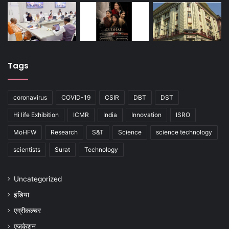
Tags
coronavirus
COVID-19
CSIR
DBT
DST
Hi life Exhibition
ICMR
India
Innovation
ISRO
MoHFW
Research
S&T
Science
science technology
scientists
Surat
Technology
Uncategorized
इंडिया
एग्रीकल्चर
एजुकेशन