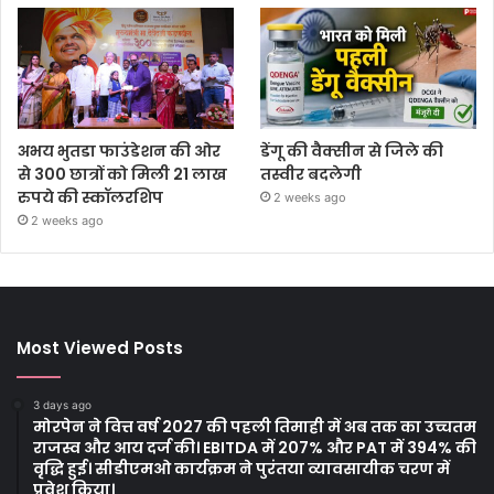
अभय भुतडा फाउंडेशन की ओर
डेंगू की वैक्सीन से जिले की
से 300 छात्रों को मिली 21 लाख
तस्वीर बदलेगी
रुपये की स्कॉलरशिप
2 weeks ago
2 weeks ago
Most Viewed Posts
3 days ago
मोरपेन ने वित्त वर्ष 2027 की पहली तिमाही में अब तक का उच्चतम
राजस्व और आय दर्ज की। EBITDA में 207% और PAT में 394% की
वृद्धि हुई। सीडीएमओ कार्यक्रम ने पुरंतया व्यावसायीक चरण में
प्रवेश किया।