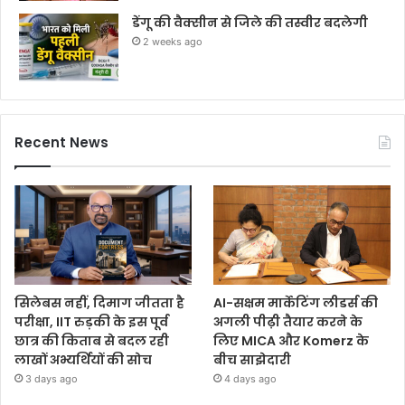
डेंगू की वैक्सीन से जिले की तस्वीर बदलेगी
2 weeks ago
Recent News
सिलेबस नहीं, दिमाग जीतता है
AI-सक्षम मार्केटिंग लीडर्स की
परीक्षा, IIT रुड़की के इस पूर्व
अगली पीढ़ी तैयार करने के
छात्र की किताब से बदल रही
लिए MICA और Komerz के
लाखों अभ्यर्थियों की सोच
बीच साझेदारी
3 days ago
4 days ago